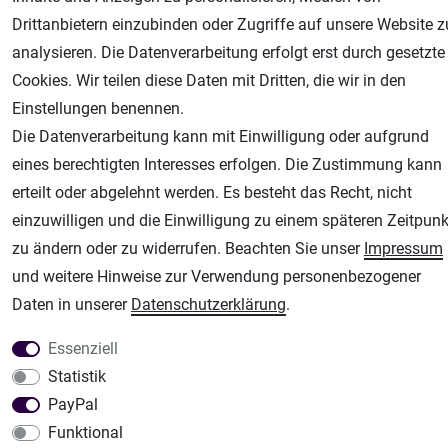
Unsere weiteren Shops:
Drittanbietern einzubinden oder Zugriffe auf unsere Website z
analysieren. Die Datenverarbeitung erfolgt erst durch gesetzte
Airbrush-City
Cookies. Wir teilen diese Daten mit Dritten, die wir in den
Fachhandel für: Airbrushpistolen, Kompressoren, Airbrushfarben
Einstellungen benennen.
Modellbau-City
Die Datenverarbeitung kann mit Einwilligung oder aufgrund
Modellbau Shop
eines berechtigten Interesses erfolgen. Die Zustimmung kann
Plotter-City
erteilt oder abgelehnt werden. Es besteht das Recht, nicht
Schneideplotter, Transferpressen, Siebdruck und Plotterfolien
einzuwilligen und die Einwilligung zu einem späteren Zeitpunk
Im Shop Kaufen
zu ändern oder zu widerrufen. Beachten Sie unser
Impressum
Küchen Zubehör - Haus/Garten - Tierbedarf
und weitere Hinweise zur Verwendung personenbezogener
Daten in unserer
Daten­schutz­erklärung
.
Essenziell
Statistik
PayPal
Funktional