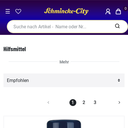
0
☰
Hilfsmittel
1
2
3