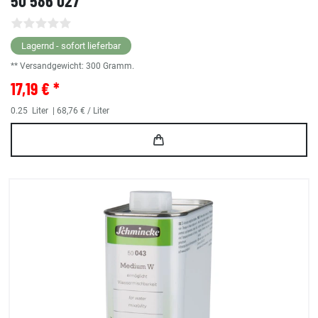
50 586 027
Lagernd - sofort lieferbar
** Versandgewicht:
300
Gramm.
17,19 € *
0.25
Liter
| 68,76 € / Liter