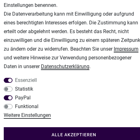
Einstellungen benennen.
Unsere weiteren Shops:
Die Datenverarbeitung kann mit Einwilligung oder aufgrund
eines berechtigten Interesses erfolgen. Die Zustimmung kann
Airbrush-City
erteilt oder abgelehnt werden. Es besteht das Recht, nicht
Fachhandel für: Airbrushpistolen, Kompressoren, Airbrushfarben
einzuwilligen und die Einwilligung zu einem späteren Zeitpunk
Modellbau-City
zu ändern oder zu widerrufen. Beachten Sie unser
Impressum
Modellbau Shop
und weitere Hinweise zur Verwendung personenbezogener
Plotter-City
Daten in unserer
Daten­schutz­erklärung
.
Schneideplotter, Transferpressen, Siebdruck und Plotterfolien
Im Shop Kaufen
Essenziell
Küchen Zubehör - Haus/Garten - Tierbedarf
Statistik
PayPal
Funktional
Weitere Einstellungen
ALLE AKZEPTIEREN