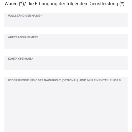
Waren (*)/ die Erbringung der folgenden Dienstleistung (*)
VOLLSTÄNDIGER NAME*
AUFTRAGSNUMMER*
KONTAKT-E-MAIL*
WIDERRUFSGRUND ODER NACHRICHT (OPTIONAL) - BSP: NUR EINEN TEIL EINER BESTELLUNG VON MEHREREN ARTIKELN WIDERRUFEN...