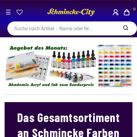
0
☰
Das Gesamtsortiment
an Schmincke Farben