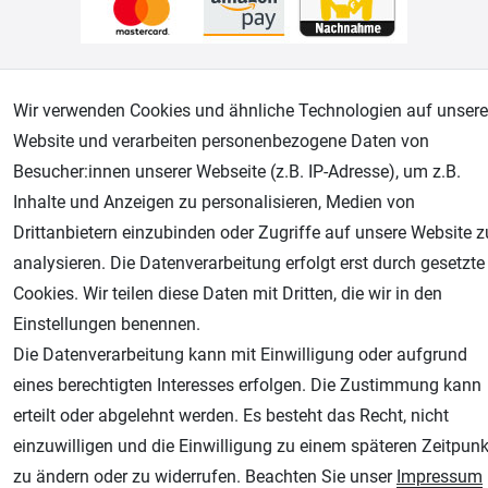
Geprüfter Shop
Wir verwenden Cookies und ähnliche Technologien auf unsere
Website und verarbeiten personenbezogene Daten von
Besucher:innen unserer Webseite (z.B. IP-Adresse), um z.B.
Inhalte und Anzeigen zu personalisieren, Medien von
Drittanbietern einzubinden oder Zugriffe auf unsere Website z
analysieren. Die Datenverarbeitung erfolgt erst durch gesetzte
Cookies. Wir teilen diese Daten mit Dritten, die wir in den
Einstellungen benennen.
AGB
Widerrufsrecht
Datenschutz
Impressum
Die Datenverarbeitung kann mit Einwilligung oder aufgrund
eines berechtigten Interesses erfolgen. Die Zustimmung kann
Unsere weiteren Shops:
erteilt oder abgelehnt werden. Es besteht das Recht, nicht
Airbrush-City
einzuwilligen und die Einwilligung zu einem späteren Zeitpunk
Fachhandel für: Airbrushpistolen, Kompressoren, Airbrushfarben
zu ändern oder zu widerrufen. Beachten Sie unser
Impressum