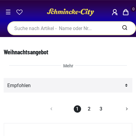
0
☰
Weihnachtsangebot
1
2
3