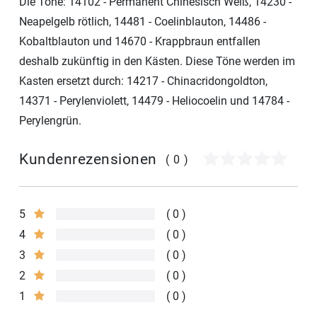
Die Töne: 14102 - Permanent Chinesisch Weiß, 14230 -
Neapelgelb rötlich, 14481 - Coelinblauton, 14486 -
Kobaltblauton und 14670 - Krappbraun entfallen
deshalb zukünftig in den Kästen. Diese Töne werden im
Kasten ersetzt durch: 14217 - Chinacridongoldton,
14371 - Perylenviolett, 14479 - Heliocoelin und 14784 -
Perylengrün.
Kundenrezensionen
(0)
5
0
4
0
3
0
2
0
1
0