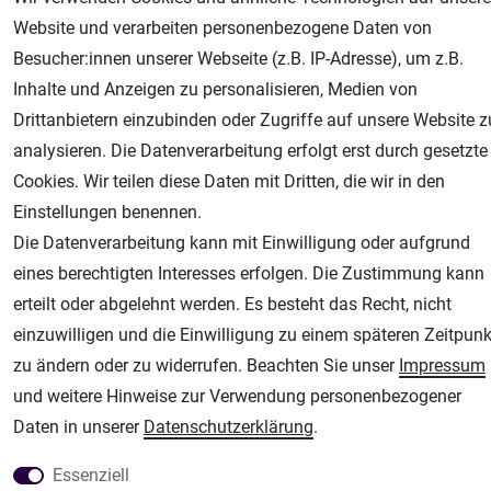
AGB
Widerrufsrecht
Datenschutz
Impressum
Website und verarbeiten personenbezogene Daten von
Besucher:innen unserer Webseite (z.B. IP-Adresse), um z.B.
Unsere weiteren Shops:
Inhalte und Anzeigen zu personalisieren, Medien von
Drittanbietern einzubinden oder Zugriffe auf unsere Website z
Airbrush-City
analysieren. Die Datenverarbeitung erfolgt erst durch gesetzte
Fachhandel für: Airbrushpistolen, Kompressoren, Airbrushfarben
Cookies. Wir teilen diese Daten mit Dritten, die wir in den
Modellbau-City
Einstellungen benennen.
Modellbau Shop
Die Datenverarbeitung kann mit Einwilligung oder aufgrund
Plotter-City
eines berechtigten Interesses erfolgen. Die Zustimmung kann
Schneideplotter, Transferpressen, Siebdruck und Plotterfolien
erteilt oder abgelehnt werden. Es besteht das Recht, nicht
Im Shop Kaufen
einzuwilligen und die Einwilligung zu einem späteren Zeitpunk
Küchen Zubehör - Haus/Garten - Tierbedarf
zu ändern oder zu widerrufen. Beachten Sie unser
Impressum
und weitere Hinweise zur Verwendung personenbezogener
Daten in unserer
Daten­schutz­erklärung
.
Essenziell