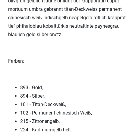
olivgrün gelblich jaune brillant tief krappbraun caput
mortuum umbra gebrannt titan-Deckweiss permanent
chinesisch weiß indischgelb neapelgelb rötlich krapprot
tief phthaloblau kobalttürkis neutraltinte paynesgrau
bläulich gold silber onetz
Farben:
893 - Gold,
894 - Silber,
101 - Titan-Deckweiß,
102 - Permanent chinesisch Weiß,
215 - Zitronengelb,
224 - Kadmiumgelb hell,