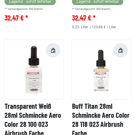
Lagernd - sofort lieferbar
Lagernd - sofort lieferbar
** Versandgewicht:
300
Gramm.
** Versandgewicht:
300
Gramm.
32,47 € *
32,47 € *
0.25
Liter
| 129,88 € / Liter
Transparent Weiß
Buff Titan 28ml
28ml Schmincke Aero
Schmincke Aero Color
Color 28 100 023
28 118 023 Airbrush
Airbrush Farbe
Farbe