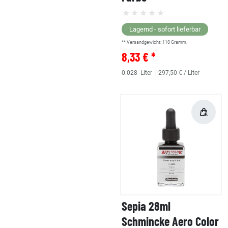
Lagernd - sofort lieferbar
** Versandgewicht:
110
Gramm.
8,33 € *
0.028
Liter
| 297,50 € / Liter
Sepia 28ml
Schmincke Aero Color