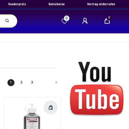
Sonderpreis
Gutscheine
Vertrag widerrufen
0
0
1
2
3