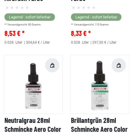
Lagernd - sofort lieferbar
Lagernd - sofort lieferbar
** Versandgewicht:
80
Gramm.
** Versandgewicht:
110
Gramm.
8,53 € *
8,33 € *
0.028
Liter
| 304,64 € / Liter
0.028
Liter
| 297,50 € / Liter
Neutralgrau 28ml
Brillantgrün 28ml
Schmincke Aero Color
Schmincke Aero Color