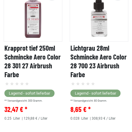
Krapprot tief 250ml
Lichtgrau 28ml
Schmincke Aero Color
Schmincke Aero Color
28 301 27 Airbrush
28 700 23 Airbrush
Farbe
Farbe
Lagernd - sofort lieferbar
Lagernd - sofort lieferbar
** Versandgewicht:
300
Gramm.
** Versandgewicht:
80
Gramm.
32,47 € *
8,65 € *
0.25
Liter
| 129,88 € / Liter
0.028
Liter
| 308,93 € / Liter