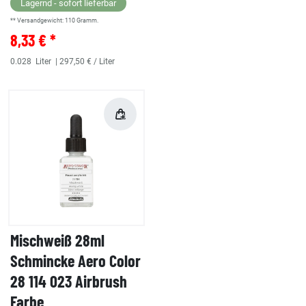
Lagernd - sofort lieferbar
** Versandgewicht:
110
Gramm.
8,33 € *
0.028
Liter
| 297,50 € / Liter
Mischweiß 28ml
Schmincke Aero Color
28 114 023 Airbrush
Farbe