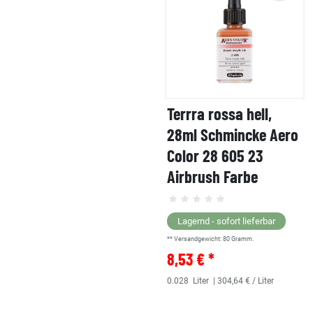
Terrra rossa hell,
28ml Schmincke Aero
Color 28 605 23
Airbrush Farbe
Lagernd - sofort lieferbar
** Versandgewicht:
80
Gramm.
8,53 € *
0.028
Liter
| 304,64 € / Liter