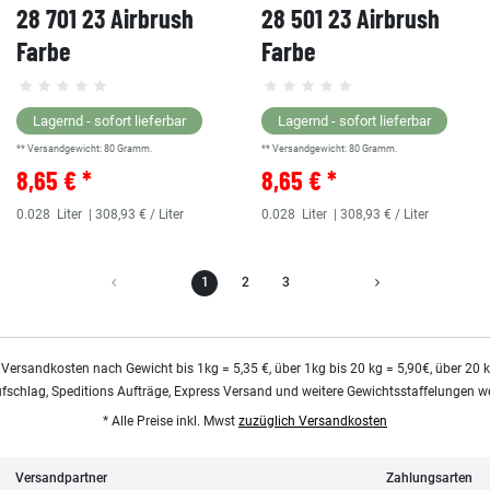
28 701 23 Airbrush
28 501 23 Airbrush
Farbe
Farbe
Lagernd - sofort lieferbar
Lagernd - sofort lieferbar
** Versandgewicht:
80
Gramm.
** Versandgewicht:
80
Gramm.
8,65 € *
8,65 € *
0.028
Liter
| 308,93 € / Liter
0.028
Liter
| 308,93 € / Liter
1
2
3
 Versandkosten nach Gewicht bis 1kg = 5,35 €, über 1kg bis 20 kg = 5,90€, über 20 
ufschlag, Speditions Aufträge, Express Versand und weitere Gewichtsstaffelungen we
* Alle Preise inkl. Mwst
zuzüglich Versandkosten
Versandpartner
Zahlungsarten