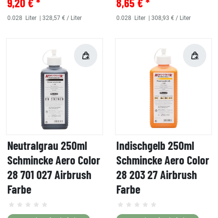
9,20 € *
8,65 € *
0.028
Liter
| 328,57 € / Liter
0.028
Liter
| 308,93 € / Liter
Neutralgrau 250ml
Indischgelb 250ml
Schmincke Aero Color
Schmincke Aero Color
28 701 027 Airbrush
28 203 27 Airbrush
Farbe
Farbe