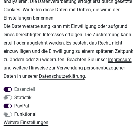
analysieren. Die Datenverarbeitung erfolgt erst durch gesetzte
Unsere weiteren Shops:
Cookies. Wir teilen diese Daten mit Dritten, die wir in den
Airbrush-City
Einstellungen benennen.
Fachhandel für: Airbrushpistolen, Kompressoren, Airbrushfarben
Die Datenverarbeitung kann mit Einwilligung oder aufgrund
Modellbau-City
eines berechtigten Interesses erfolgen. Die Zustimmung kann
Modellbau Shop
erteilt oder abgelehnt werden. Es besteht das Recht, nicht
Plotter-City
einzuwilligen und die Einwilligung zu einem späteren Zeitpunk
Schneideplotter, Transferpressen, Siebdruck und Plotterfolien
zu ändern oder zu widerrufen. Beachten Sie unser
Impressum
und weitere Hinweise zur Verwendung personenbezogener
Im Shop Kaufen
Daten in unserer
Daten­schutz­erklärung
.
Küchen Zubehör - Haus/Garten - Tierbedarf
Essenziell
Statistik
PayPal
Funktional
Weitere Einstellungen