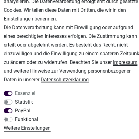
analysieren. Die Datenverarbeitung erfolgt erst durch gesetzte
Unsere weiteren Shops:
Cookies. Wir teilen diese Daten mit Dritten, die wir in den
Airbrush-City
Einstellungen benennen.
Fachhandel für: Airbrushpistolen, Kompressoren, Airbrushfarben
Die Datenverarbeitung kann mit Einwilligung oder aufgrund
Modellbau-City
eines berechtigten Interesses erfolgen. Die Zustimmung kann
Modellbau Shop
erteilt oder abgelehnt werden. Es besteht das Recht, nicht
Plotter-City
einzuwilligen und die Einwilligung zu einem späteren Zeitpunk
Schneideplotter, Transferpressen, Siebdruck und Plotterfolien
zu ändern oder zu widerrufen. Beachten Sie unser
Impressum
und weitere Hinweise zur Verwendung personenbezogener
Im Shop Kaufen
Daten in unserer
Daten­schutz­erklärung
.
Küchen Zubehör - Haus/Garten - Tierbedarf
Essenziell
Statistik
PayPal
Funktional
Weitere Einstellungen