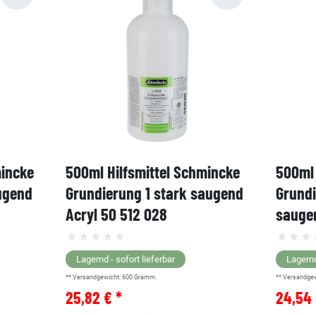
mincke
500ml Hilfsmittel Schmincke
500ml 
ugend
Grundierung 1 stark saugend
Grund
Acryl 50 512 028
saugen
Lagernd - sofort lieferbar
Lagernd
** Versandgewicht:
600
Gramm.
** Versandge
25,82 € *
24,54 