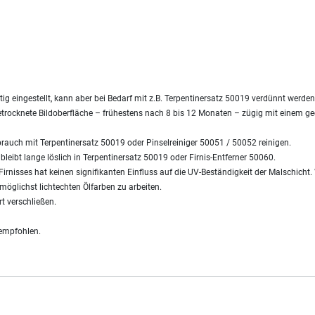
ig eingestellt, kann aber bei Bedarf mit z.B. Terpentinersatz 50019 verdünnt werden
etrocknete Bildoberfläche – frühestens nach 8 bis 12 Monaten – zügig mit einem gee
brauch mit Terpentinersatz 50019 oder Pinselreiniger 50051 / 50052 reinigen.
 bleibt lange löslich in Terpentinersatz 50019 oder Firnis-Entferner 50060.
 Firnisses hat keinen signifikanten Einfluss auf die UV-Beständigkeit der Malschich
möglichst lichtechten Ölfarben zu arbeiten.
t verschließen.
 empfohlen.