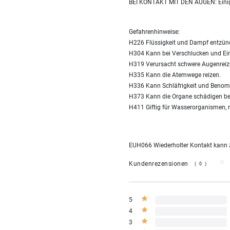
BEI KONTAKT MIT DEN AUGEN: Einige
Gefahrenhinweise:
H226 Flüssigkeit und Dampf entzün
H304 Kann bei Verschlucken und Ein
H319 Verursacht schwere Augenreiz
H335 Kann die Atemwege reizen.
H336 Kann Schläfrigkeit und Benom
H373 Kann die Organe schädigen bei 
H411 Giftig für Wasserorganismen, m
EUH066 Wiederholter Kontakt kann zu
Kundenrezensionen
(0)
5
4
3