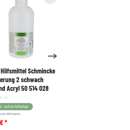
Hilfsmittel Schmincke
Acryl AKADEMIE Kasten
ierung 2 schwach
Karton-Set Schmincke 
d Acryl 50 514 028
60ml 76 011 097
Grundsortiment
 - sofort lieferbar
wicht:
600
Gramm.
Lagernd - sofort lieferbar
€ *
** Versandgewicht:
850
Gramm.