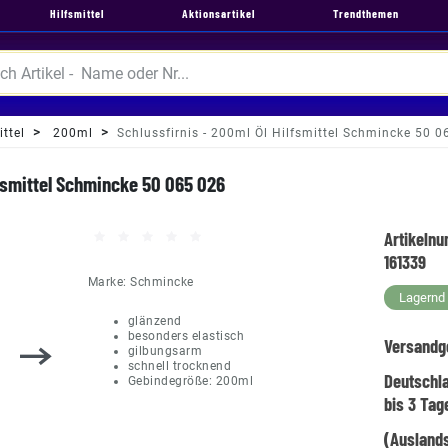
Hilfsmittel
Aktionsartikel
Trendthemen
ttel
200ml
Schlussfirnis - 200ml Öl Hilfsmittel Schmincke 50 
lfsmittel Schmincke 50 065 026
Artikeln
161339
Marke:
Schmincke
Lagernd -
glänzend
besonders elastisch
Versandg
gilbungsarm
schnell trocknend
Deutschl
Gebindegröße: 200ml
bis 3 Tag
(Auslands