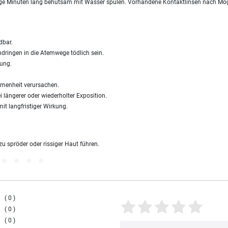
 Minuten lang behutsam mit Wasser spülen. Vorhandene Kontaktlinsen nach Möglic
dbar.
dringen in die Atemwege tödlich sein.
ung.
menheit verursachen.
längerer oder wiederholter Exposition.
it langfristiger Wirkung.
 spröder oder rissiger Haut führen.
0
0
0