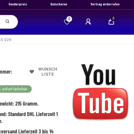
Sonderpreis
Gutscheine
Vertrag widerrufen
0
0
065 026
WUNSCH
ummer:
LISTE
 sofort lieferbar
ewicht:
215
Gramm.
and:
Standard DHL Lieferzeit 1
e.
versand Lieferzeit 3 bis 14