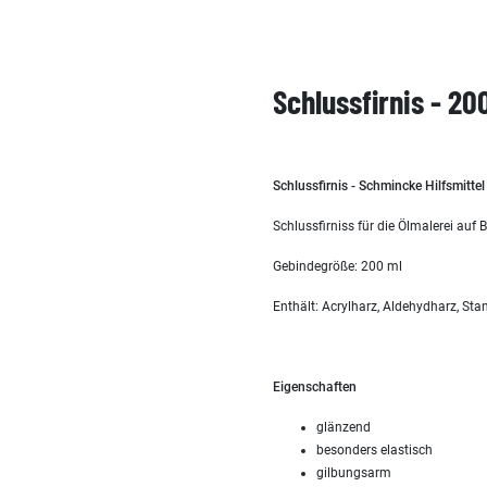
Schlussfirnis - 20
Schlussfirnis - Schmincke Hilfsmitte
Schlussfirniss für die Ölmalerei auf
Gebindegröße: 200 ml
Enthält: Acrylharz, Aldehydharz, Stan
Eigenschaften
glänzend
besonders elastisch
gilbungsarm