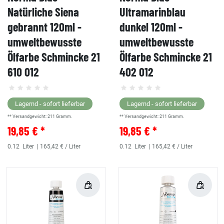
Natürliche Siena
Ultramarinblau
gebrannt 120ml -
dunkel 120ml -
umweltbewusste
umweltbewusste
Ölfarbe Schmincke 21
Ölfarbe Schmincke 21
610 012
402 012
Lagernd - sofort lieferbar
Lagernd - sofort lieferbar
** Versandgewicht:
211
Gramm.
** Versandgewicht:
211
Gramm.
19,85 € *
19,85 € *
0.12
Liter
| 165,42 € / Liter
0.12
Liter
| 165,42 € / Liter