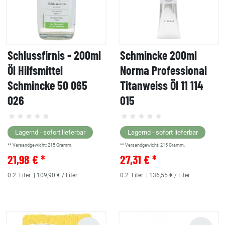
Schlussfirnis - 200ml
Schmincke 200ml
Öl Hilfsmittel
Norma Professional
Schmincke 50 065
Titanweiss Öl 11 114
026
015
Lagernd - sofort lieferbar
Lagernd - sofort lieferbar
** Versandgewicht:
215
Gramm.
** Versandgewicht:
215
Gramm.
21,98 € *
27,31 € *
0.2
Liter
| 109,90 € / Liter
0.2
Liter
| 136,55 € / Liter