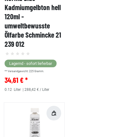
Kadmiumgelbton hell
120ml -
umweltbewusste
Ölfarbe Schmincke 21
239 012
Lagernd - sofort lieferbar
** Versandgewicht:
225
Gramm.
34,61 € *
0.12
Liter
| 288,42 € / Liter