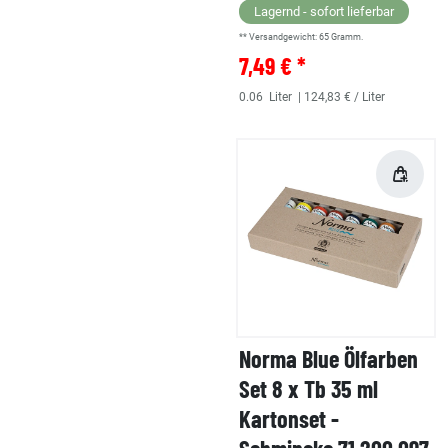
Lagernd - sofort lieferbar
** Versandgewicht:
65
Gramm.
7,49 € *
0.06
Liter
| 124,83 € / Liter
Norma Blue Ölfarben
Set 8 x Tb 35 ml
Kartonset -