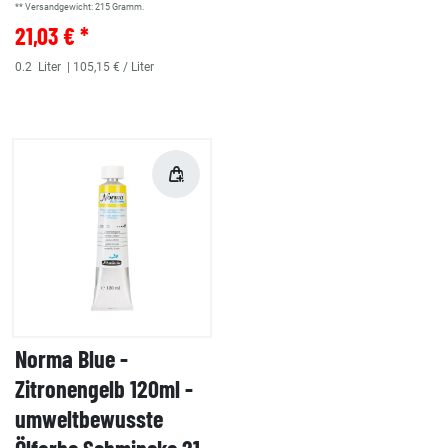
** Versandgewicht:
215
Gramm.
21,03 € *
0.2
Liter
| 105,15 € / Liter
Norma Blue -
Zitronengelb 120ml -
umweltbewusste