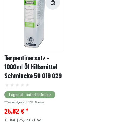
Terpentinersatz -
1000ml Öl Hilfsmittel
Schmincke 50 019 029
Lagernd - sofort lieferbar
** Versandgewicht:
1100
Gramm.
25,82 € *
1
Liter
| 25,82 € / Liter