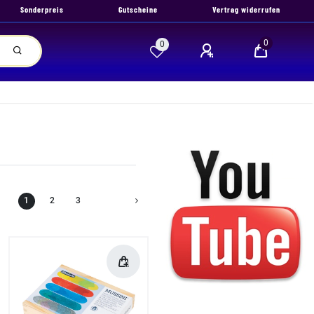
Sonderpreis
Gutscheine
Vertrag widerrufen
0
0
1
2
3