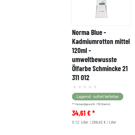
Norma Blue -
Kadmiumrotton mittel
120ml -
umweltbewusste
Ölfarbe Schmincke 21
311 012
Lagernd - sofort lieferbar
** Versandgewicht:
150
Gramm.
34,61 € *
0.12
Liter
| 288,42 € / Liter