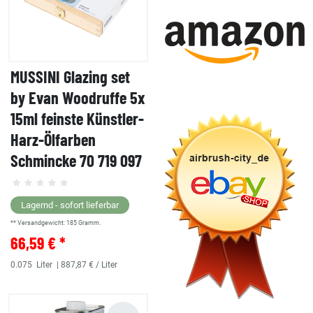
MUSSINI Glazing set
by Evan Woodruffe 5x
15ml feinste Künstler-
Harz-Ölfarben
Schmincke 70 719 097
Lagernd - sofort lieferbar
** Versandgewicht:
185
Gramm.
66,59 € *
0.075
Liter
| 887,87 € / Liter