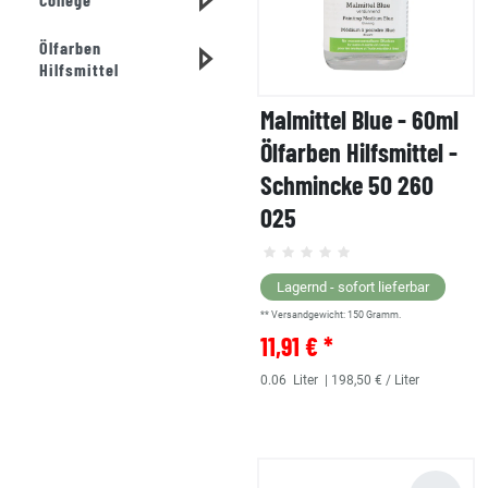
Ölfarben
Hilfsmittel
Malmittel Blue - 60ml
Ölfarben Hilfsmittel -
Schmincke 50 260
025
Lagernd - sofort lieferbar
** Versandgewicht:
150
Gramm.
11,91 € *
0.06
Liter
| 198,50 € / Liter