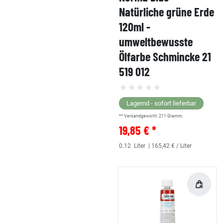
Natürliche grüne Erde
120ml -
umweltbewusste
Ölfarbe Schmincke 21
519 012
Lagernd - sofort lieferbar
** Versandgewicht:
211
Gramm.
19,85 € *
0.12
Liter
| 165,42 € / Liter