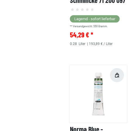
Schmincke 71 200 097
Lagernd - sofort lieferbar
** Versandgewicht:
550
Gramm.
54,29 € *
0.28
Liter
| 193,89 € / Liter
Norma Blue -