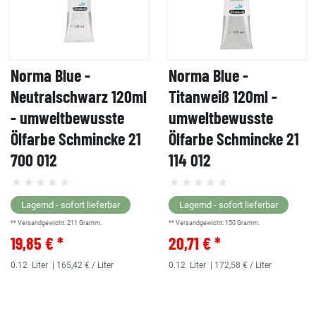
Norma Blue -
Norma Blue -
Neutralschwarz 120ml
Titanweiß 120ml -
- umweltbewusste
umweltbewusste
Ölfarbe Schmincke 21
Ölfarbe Schmincke 21
700 012
114 012
Lagernd - sofort lieferbar
Lagernd - sofort lieferbar
** Versandgewicht:
211
Gramm.
** Versandgewicht:
150
Gramm.
19,85 € *
20,71 € *
0.12
Liter
| 165,42 € / Liter
0.12
Liter
| 172,58 € / Liter