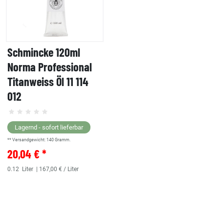
Schmincke 120ml
Norma Professional
Titanweiss Öl 11 114
012
Lagernd - sofort lieferbar
** Versandgewicht:
140
Gramm.
20,04 € *
0.12
Liter
| 167,00 € / Liter