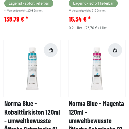
Lagernd - sofort lieferbar
Lagernd - sofort lieferbar
** Versandgewicht:
2098
Gramm.
** Versandgewicht:
215
Gramm.
138,79 € *
15,34 € *
0.2
Liter
| 76,70 € / Liter
Norma Blue -
Norma Blue - Magenta
Kobalttürkiston 120ml
120ml -
- umweltbewusste
umweltbewusste