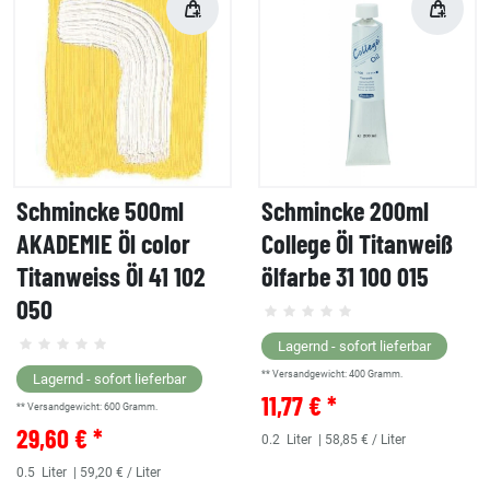
Schmincke 500ml
Schmincke 200ml
AKADEMIE Öl color
College Öl Titanweiß
Titanweiss Öl 41 102
ölfarbe 31 100 015
050
Lagernd - sofort lieferbar
** Versandgewicht:
400
Gramm.
Lagernd - sofort lieferbar
11,77 € *
** Versandgewicht:
600
Gramm.
29,60 € *
0.2
Liter
| 58,85 € / Liter
0.5
Liter
| 59,20 € / Liter