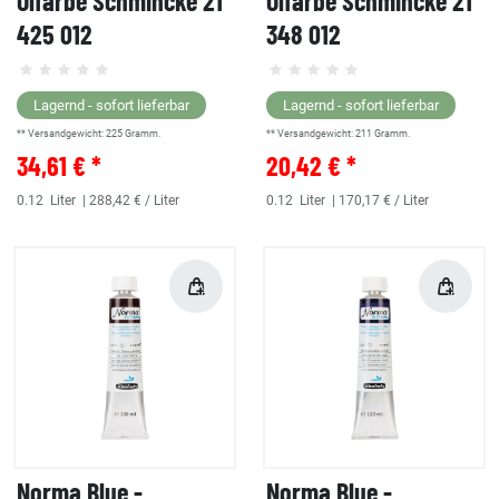
Ölfarbe Schmincke 21
Ölfarbe Schmincke 21
425 012
348 012
Lagernd - sofort lieferbar
Lagernd - sofort lieferbar
** Versandgewicht:
225
Gramm.
** Versandgewicht:
211
Gramm.
34,61 € *
20,42 € *
0.12
Liter
| 288,42 € / Liter
0.12
Liter
| 170,17 € / Liter
Norma Blue -
Norma Blue -