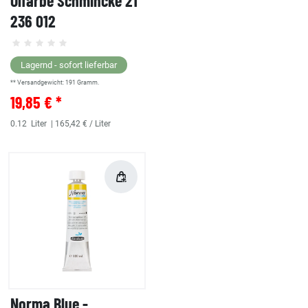
Ölfarbe Schmincke 21
236 012
Lagernd - sofort lieferbar
** Versandgewicht:
191
Gramm.
19,85 € *
0.12
Liter
| 165,42 € / Liter
Norma Blue -