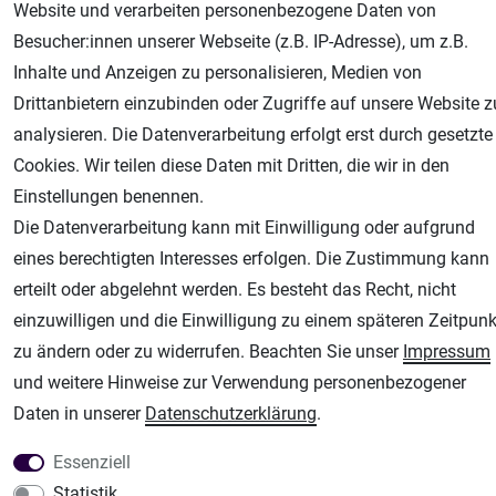
Website und verarbeiten personenbezogene Daten von
Besucher:innen unserer Webseite (z.B. IP-Adresse), um z.B.
Inhalte und Anzeigen zu personalisieren, Medien von
AGB
Widerrufsrecht
Datenschutz
Impressum
Drittanbietern einzubinden oder Zugriffe auf unsere Website z
analysieren. Die Datenverarbeitung erfolgt erst durch gesetzte
Unsere weiteren Shops:
Cookies. Wir teilen diese Daten mit Dritten, die wir in den
Airbrush-City
Einstellungen benennen.
Fachhandel für: Airbrushpistolen, Kompressoren, Airbrushfarben
Die Datenverarbeitung kann mit Einwilligung oder aufgrund
Modellbau-City
eines berechtigten Interesses erfolgen. Die Zustimmung kann
Modellbau Shop
erteilt oder abgelehnt werden. Es besteht das Recht, nicht
Plotter-City
einzuwilligen und die Einwilligung zu einem späteren Zeitpunk
Schneideplotter, Transferpressen, Siebdruck und Plotterfolien
zu ändern oder zu widerrufen. Beachten Sie unser
Impressum
Im Shop Kaufen
und weitere Hinweise zur Verwendung personenbezogener
Küchen Zubehör - Haus/Garten - Tierbedarf
Daten in unserer
Daten­schutz­erklärung
.
Essenziell
Statistik