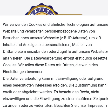
Wir verwenden Cookies und ähnliche Technologien auf unsere
Website und verarbeiten personenbezogene Daten von
Besucher:innen unserer Webseite (z.B. IP-Adresse), um z.B.
Inhalte und Anzeigen zu personalisieren, Medien von
AGB
Widerrufsrecht
Datenschutz
Impressum
Drittanbietern einzubinden oder Zugriffe auf unsere Website z
analysieren. Die Datenverarbeitung erfolgt erst durch gesetzte
Unsere weiteren Shops:
Cookies. Wir teilen diese Daten mit Dritten, die wir in den
Einstellungen benennen.
Airbrush-City
Die Datenverarbeitung kann mit Einwilligung oder aufgrund
Fachhandel für: Airbrushpistolen, Kompressoren, Airbrushfarben
eines berechtigten Interesses erfolgen. Die Zustimmung kann
Modellbau-City
erteilt oder abgelehnt werden. Es besteht das Recht, nicht
Modellbau Shop
einzuwilligen und die Einwilligung zu einem späteren Zeitpunk
Plotter-City
zu ändern oder zu widerrufen. Beachten Sie unser
Impressum
Schneideplotter, Transferpressen, Siebdruck und Plotterfolien