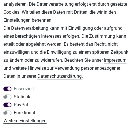
analysieren. Die Datenverarbeitung erfolgt erst durch gesetzte
Airbrush-City
Cookies. Wir teilen diese Daten mit Dritten, die wir in den
Fachhandel für: Airbrushpistolen, Kompressoren, Airbrushfarben
Einstellungen benennen.
Modellbau-City
Die Datenverarbeitung kann mit Einwilligung oder aufgrund
Modellbau Shop
eines berechtigten Interesses erfolgen. Die Zustimmung kann
Plotter-City
erteilt oder abgelehnt werden. Es besteht das Recht, nicht
Schneideplotter, Transferpressen, Siebdruck und Plotterfolien
einzuwilligen und die Einwilligung zu einem späteren Zeitpunk
Im Shop Kaufen
zu ändern oder zu widerrufen. Beachten Sie unser
Impressum
Küchen Zubehör - Haus/Garten - Tierbedarf
und weitere Hinweise zur Verwendung personenbezogener
Daten in unserer
Daten­schutz­erklärung
.
Essenziell
Statistik
PayPal
Funktional
Weitere Einstellungen