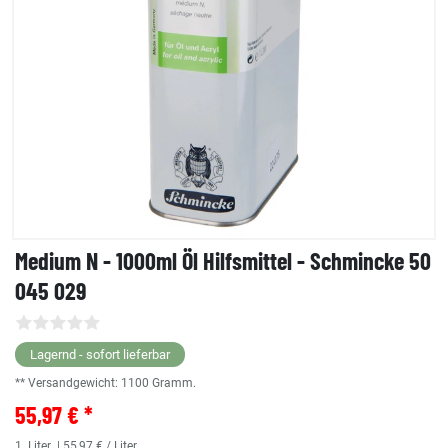
Medium N - 1000ml Öl Hilfsmittel - Schmincke 50
045 029
Lagernd - sofort lieferbar
** Versandgewicht:
1100
Gramm.
55,97 € *
1
Liter
| 55,97 € / Liter