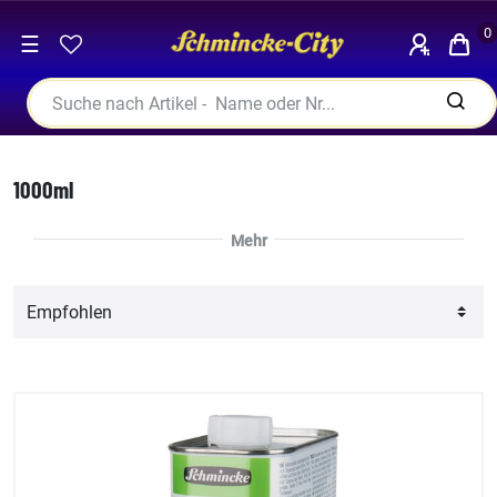
0
☰
1000ml