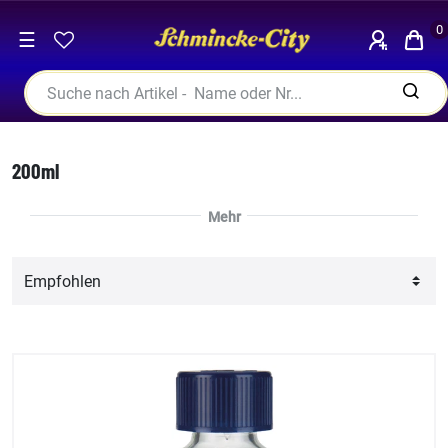
0
☰
200ml