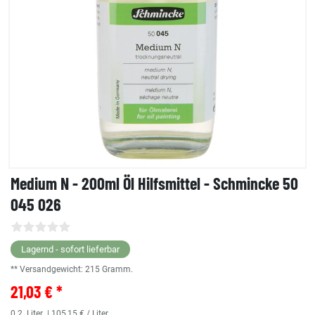
Medium N - 200ml Öl Hilfsmittel - Schmincke 50
045 026
Lagernd - sofort lieferbar
** Versandgewicht:
215
Gramm.
21,03 € *
0.2
Liter
| 105,15 € / Liter