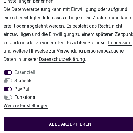
Einstellungen benennen.
Fachhandel für: Airbrushpistolen, Kompressoren, Airbrushfarben
Die Datenverarbeitung kann mit Einwilligung oder aufgrund
Modellbau-City
eines berechtigten Interesses erfolgen. Die Zustimmung kann
Modellbau Shop
erteilt oder abgelehnt werden. Es besteht das Recht, nicht
Plotter-City
einzuwilligen und die Einwilligung zu einem späteren Zeitpunk
Schneideplotter, Transferpressen, Siebdruck und Plotterfolien
zu ändern oder zu widerrufen. Beachten Sie unser
Impressum
Im Shop Kaufen
und weitere Hinweise zur Verwendung personenbezogener
Küchen Zubehör - Haus/Garten - Tierbedarf
Daten in unserer
Daten­schutz­erklärung
.
Essenziell
Statistik
PayPal
Funktional
Weitere Einstellungen
ALLE AKZEPTIEREN