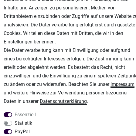
Inhalte und Anzeigen zu personalisieren, Medien von
Drittanbietern einzubinden oder Zugriffe auf unsere Website z
analysieren. Die Datenverarbeitung erfolgt erst durch gesetzte
AGB
Widerrufsrecht
Datenschutz
Impressum
Cookies. Wir teilen diese Daten mit Dritten, die wir in den
Unsere weiteren Shops:
Einstellungen benennen.
Die Datenverarbeitung kann mit Einwilligung oder aufgrund
Airbrush-City
eines berechtigten Interesses erfolgen. Die Zustimmung kann
Fachhandel für: Airbrushpistolen, Kompressoren, Airbrushfarben
erteilt oder abgelehnt werden. Es besteht das Recht, nicht
Modellbau-City
einzuwilligen und die Einwilligung zu einem späteren Zeitpunk
Modellbau Shop
zu ändern oder zu widerrufen. Beachten Sie unser
Impressum
Plotter-City
und weitere Hinweise zur Verwendung personenbezogener
Schneideplotter, Transferpressen, Siebdruck und Plotterfolien
Daten in unserer
Daten­schutz­erklärung
.
Im Shop Kaufen
Küchen Zubehör - Haus/Garten - Tierbedarf
Essenziell
Statistik
PayPal