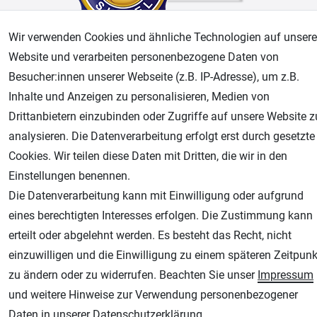
Wir verwenden Cookies und ähnliche Technologien auf unsere
Website und verarbeiten personenbezogene Daten von
AGB
Widerrufsrecht
Datenschutz
Impressum
Besucher:innen unserer Webseite (z.B. IP-Adresse), um z.B.
Inhalte und Anzeigen zu personalisieren, Medien von
Unsere weiteren Shops:
Drittanbietern einzubinden oder Zugriffe auf unsere Website z
Airbrush-City
analysieren. Die Datenverarbeitung erfolgt erst durch gesetzte
Fachhandel für: Airbrushpistolen, Kompressoren, Airbrushfarben
Cookies. Wir teilen diese Daten mit Dritten, die wir in den
Modellbau-City
Einstellungen benennen.
Modellbau Shop
Die Datenverarbeitung kann mit Einwilligung oder aufgrund
Plotter-City
eines berechtigten Interesses erfolgen. Die Zustimmung kann
Schneideplotter, Transferpressen, Siebdruck und Plotterfolien
erteilt oder abgelehnt werden. Es besteht das Recht, nicht
einzuwilligen und die Einwilligung zu einem späteren Zeitpunk
Im Shop Kaufen
zu ändern oder zu widerrufen. Beachten Sie unser
Impressum
Küchen Zubehör - Haus/Garten - Tierbedarf
und weitere Hinweise zur Verwendung personenbezogener
Daten in unserer
Daten­schutz­erklärung
.