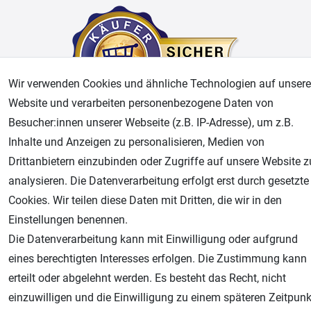
Wir verwenden Cookies und ähnliche Technologien auf unsere
Website und verarbeiten personenbezogene Daten von
Besucher:innen unserer Webseite (z.B. IP-Adresse), um z.B.
Inhalte und Anzeigen zu personalisieren, Medien von
AGB
Widerrufsrecht
Datenschutz
Impressum
Drittanbietern einzubinden oder Zugriffe auf unsere Website z
Unsere weiteren Shops:
analysieren. Die Datenverarbeitung erfolgt erst durch gesetzte
Cookies. Wir teilen diese Daten mit Dritten, die wir in den
Airbrush-City
Einstellungen benennen.
Fachhandel für: Airbrushpistolen, Kompressoren, Airbrushfarben
Die Datenverarbeitung kann mit Einwilligung oder aufgrund
Modellbau-City
eines berechtigten Interesses erfolgen. Die Zustimmung kann
Modellbau Shop
erteilt oder abgelehnt werden. Es besteht das Recht, nicht
Plotter-City
einzuwilligen und die Einwilligung zu einem späteren Zeitpunk
Schneideplotter, Transferpressen, Siebdruck und Plotterfolien