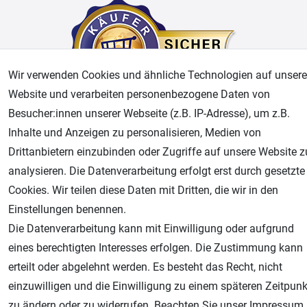
Wir verwenden Cookies und ähnliche Technologien auf unsere
Website und verarbeiten personenbezogene Daten von
Besucher:innen unserer Webseite (z.B. IP-Adresse), um z.B.
Inhalte und Anzeigen zu personalisieren, Medien von
AGB
Widerrufsrecht
Datenschutz
Impressum
Drittanbietern einzubinden oder Zugriffe auf unsere Website z
Unsere weiteren Shops:
analysieren. Die Datenverarbeitung erfolgt erst durch gesetzte
Cookies. Wir teilen diese Daten mit Dritten, die wir in den
Airbrush-City
Einstellungen benennen.
Fachhandel für: Airbrushpistolen, Kompressoren, Airbrushfarben
Die Datenverarbeitung kann mit Einwilligung oder aufgrund
Modellbau-City
eines berechtigten Interesses erfolgen. Die Zustimmung kann
Modellbau Shop
erteilt oder abgelehnt werden. Es besteht das Recht, nicht
Plotter-City
einzuwilligen und die Einwilligung zu einem späteren Zeitpunk
Schneideplotter, Transferpressen, Siebdruck und Plotterfolien
zu ändern oder zu widerrufen. Beachten Sie unser
Impressum