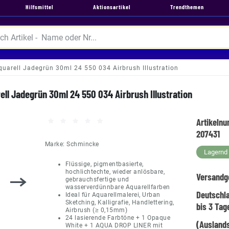
Hilfsmittel
Aktionsartikel
Trendthemen
arell Jadegrün 30ml 24 550 034 Airbrush Illustration
ll Jadegrün 30ml 24 550 034 Airbrush Illustration
Artikeln
207431
Marke:
Schmincke
Lagernd -
Flüssige, pigmentbasierte,
hochlichtechte, wieder anlösbare,
Versandg
gebrauchsfertige und
wasserverdünnbare Aquarellfarben
Deutschl
Ideal für Aquarellmalerei, Urban
Sketching, Kalligrafie, Handlettering,
bis 3 Tag
Airbrush (≥ 0,15mm)
24 lasierende Farbtöne + 1 Opaque
(Auslands
White + 1 AQUA DROP LINER mit