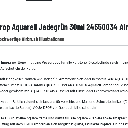
op Aquarell Jadegrün 30ml 24550034 Airb
ochwertige Airbrush Illustrationen
inpigmenttönen hat eine Preisgruppe für alle Farbtöne. Diese befinden sich in ein
 Aufschütteln der Farbe.
 mit klangvollen Namen wie Jadegrün, Amethystviolett oder Bernstein. Alle AQUA 
ellfarben, wie z.B. HORADAM® AQUARELL und AKADEMIE® Aquarell kompatibel. Zusä
ß oder gemischt mit AQUA DROP als Aufheller mit Pinsel oder Feder verwendet werd
e zum Befüllen eignet sich bestens für verschiedene Mal- und Schreibtechniken (
 gemischte Farben). AQUA DROP vor Gebrauch bitte schütteln!
A DROP ist eine Aquarellfarbe und damit für alle Aquarell-Papiere sowie entsprec
ftrag mit dem LINER empfehlen sich möglichst glatte, satinierte Papiere. Grundsätzl