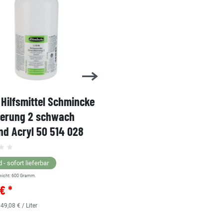
Hilfsmittel Schmincke
Acryl AKADEMIE Kasten
ierung 2 schwach
Karton-Set Schmincke 
d Acryl 50 514 028
60ml 76 011 097
Grundsortiment
 - sofort lieferbar
wicht:
600
Gramm.
Lagernd - sofort lieferbar
€ *
** Versandgewicht:
850
Gramm.
36,38 € *
 49,08 € / Liter
0.48
Liter
| 75,79 € / Liter