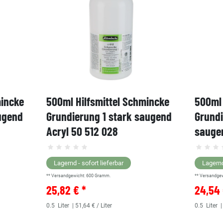
mincke
500ml Hilfsmittel Schmincke
500ml 
ugend
Grundierung 1 stark saugend
Grund
Acryl 50 512 028
saugen
Lagernd - sofort lieferbar
Lagernd
** Versandgewicht:
600
Gramm.
** Versandge
25,82 € *
24,54 
0.5
Liter
| 51,64 € / Liter
0.5
Liter
|