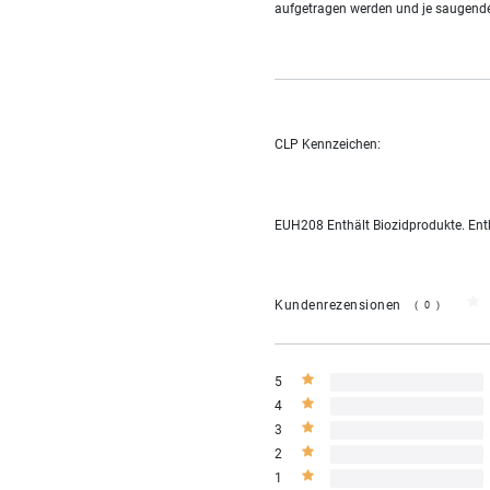
aufgetragen werden und je saugender
CLP Kennzeichen:
EUH208 Enthält Biozidprodukte. Enthä
Kundenrezensionen
(0)
5
4
3
2
1