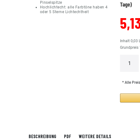
Pinselspitze
Tage)
Hochlichtecht: alle Farbtöne haben 4
oder 5 Sterne Lichtechtheit
5,1
Inhalt
0,03
Grundpreis
* Alle Prei
BESCHREIBUNG
PDF
WEITERE DETAILS