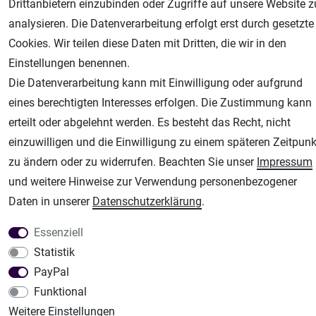
Drittanbietern einzubinden oder Zugriffe auf unsere Website z
analysieren. Die Datenverarbeitung erfolgt erst durch gesetzte
Unsere weiteren Shops:
Cookies. Wir teilen diese Daten mit Dritten, die wir in den
Airbrush-City
Einstellungen benennen.
Fachhandel für: Airbrushpistolen, Kompressoren, Airbrushfarben
Die Datenverarbeitung kann mit Einwilligung oder aufgrund
Modellbau-City
eines berechtigten Interesses erfolgen. Die Zustimmung kann
Modellbau Shop
erteilt oder abgelehnt werden. Es besteht das Recht, nicht
Plotter-City
einzuwilligen und die Einwilligung zu einem späteren Zeitpunk
Schneideplotter, Transferpressen, Siebdruck und Plotterfolien
zu ändern oder zu widerrufen. Beachten Sie unser
Impressum
Im Shop Kaufen
und weitere Hinweise zur Verwendung personenbezogener
Küchen Zubehör - Haus/Garten - Tierbedarf
Daten in unserer
Daten­schutz­erklärung
.
Essenziell
Statistik
PayPal
Funktional
Weitere Einstellungen