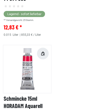
Lagernd - sofort lieferbar
** Versandgewicht:
25
Gramm.
12,83 € *
0.015
Liter
| 855,33 € / Liter
Schmincke 15ml
HORADAM Aquarell