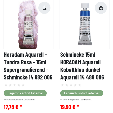
Horadam Aquarell -
Schmincke 15ml
Tundra Rosa - 15ml
HORADAM Aquarell
Supergranulierend -
Kobaltblau dunkel
Schmincke 14 982 006
Aquarell 14 488 006
Lagernd - sofort lieferbar
Lagernd - sofort lieferbar
** Versandgewicht:
50
Gramm.
** Versandgewicht:
25
Gramm.
17,78 € *
19,90 € *