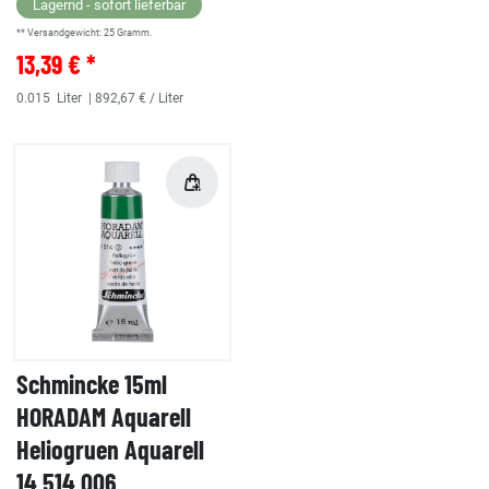
Lagernd - sofort lieferbar
** Versandgewicht:
25
Gramm.
13,39 € *
0.015
Liter
| 892,67 € / Liter
Schmincke 15ml
HORADAM Aquarell
Heliogruen Aquarell
14 514 006