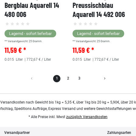
Bergblau Aquarell 14
Preussischblau
480 006
Aquarell 14 492 006
Lagernd - sofort lieferbar
Lagernd - sofort lieferbar
** Versandgewicht:
25
Gramm.
** Versandgewicht:
25
Gramm.
11,59 € *
11,59 € *
0.015
Liter
| 772,67 € / Liter
0.015
Liter
| 772,67 € / Liter
1
2
3
 Versandkosten nach Gewicht bis 1kg = 5,35 €, über 1kg bis 20 kg = 5,90€, über 20 
ufschlag, Speditions Aufträge, Express Versand und weitere Gewichtsstaffelungen we
* Alle Preise inkl. Mwst
zuzüglich Versandkosten
Versandpartner
Zahlungsarten