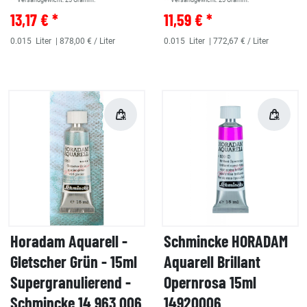
** Versandgewicht:
25
Gramm.
** Versandgewicht:
25
Gramm.
13,17 € *
11,59 € *
0.015
Liter
| 878,00 € / Liter
0.015
Liter
| 772,67 € / Liter
Horadam Aquarell -
Schmincke HORADAM
Gletscher Grün - 15ml
Aquarell Brillant
Supergranulierend -
Opernrosa 15ml
Schmincke 14 963 006
14920006