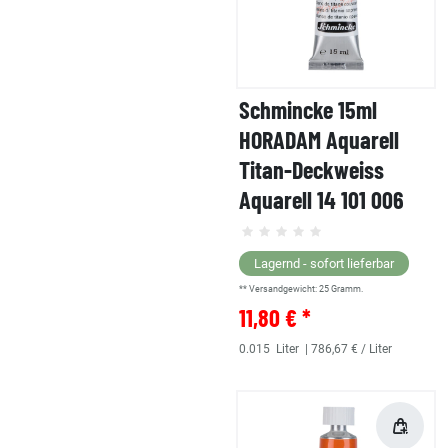
Schmincke 15ml
HORADAM Aquarell
Titan-Deckweiss
Aquarell 14 101 006
Lagernd - sofort lieferbar
** Versandgewicht:
25
Gramm.
11,80 € *
0.015
Liter
| 786,67 € / Liter