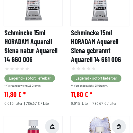
Schmincke 15ml
Schmincke 15ml
HORADAM Aquarell
HORADAM Aquarell
Siena natur Aquarell
Siena gebrannt
14 660 006
Aquarell 14 661 006
Lagernd - sofort lieferbar
Lagernd - sofort lieferbar
** Versandgewicht:
25
Gramm.
** Versandgewicht:
25
Gramm.
11,80 € *
11,80 € *
0.015
Liter
| 786,67 € / Liter
0.015
Liter
| 786,67 € / Liter