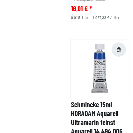
** Versandgewicht:
25
Gramm.
16,01 € *
0.015
Liter
| 1.067,33 € / Liter
Schmincke 15ml
HORADAM Aquarell
Ultramarin feinst
Aquarell 14 494 006