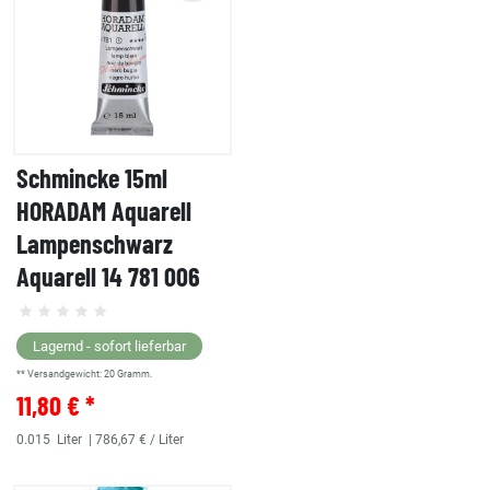
Schmincke 15ml
HORADAM Aquarell
Lampenschwarz
Aquarell 14 781 006
Lagernd - sofort lieferbar
** Versandgewicht:
20
Gramm.
11,80 € *
0.015
Liter
| 786,67 € / Liter