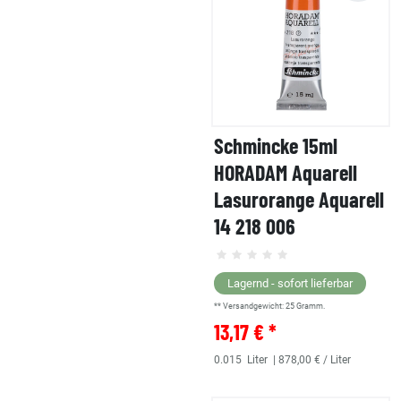
Schmincke 15ml
HORADAM Aquarell
Lasurorange Aquarell
14 218 006
Lagernd - sofort lieferbar
** Versandgewicht:
25
Gramm.
13,17 € *
0.015
Liter
| 878,00 € / Liter