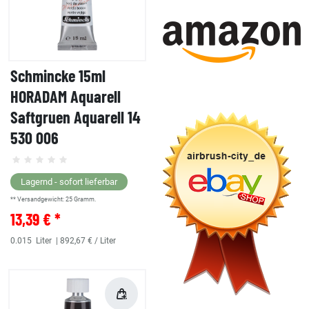
Schmincke 15ml
HORADAM Aquarell
Saftgruen Aquarell 14
530 006
Lagernd - sofort lieferbar
** Versandgewicht:
25
Gramm.
13,39 € *
0.015
Liter
| 892,67 € / Liter