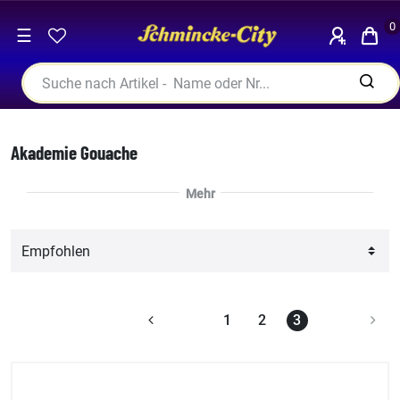
0
☰
Akademie Gouache
1
2
3