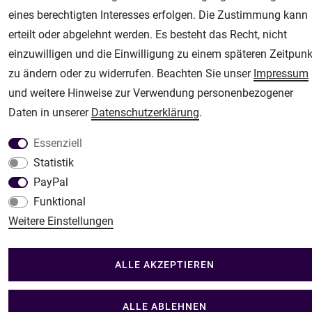
eines berechtigten Interesses erfolgen. Die Zustimmung kann
Unsere weiteren Shops:
erteilt oder abgelehnt werden. Es besteht das Recht, nicht
einzuwilligen und die Einwilligung zu einem späteren Zeitpunk
Airbrush-City
zu ändern oder zu widerrufen. Beachten Sie unser
Impressum
Fachhandel für: Airbrushpistolen, Kompressoren, Airbrushfarben
und weitere Hinweise zur Verwendung personenbezogener
Modellbau-City
Daten in unserer
Daten­schutz­erklärung
.
Modellbau Shop
Plotter-City
Essenziell
Schneideplotter, Transferpressen, Siebdruck und Plotterfolien
Statistik
Im Shop Kaufen
PayPal
Küchen Zubehör - Haus/Garten - Tierbedarf
Funktional
Weitere Einstellungen
ALLE AKZEPTIEREN
ALLE ABLEHNEN