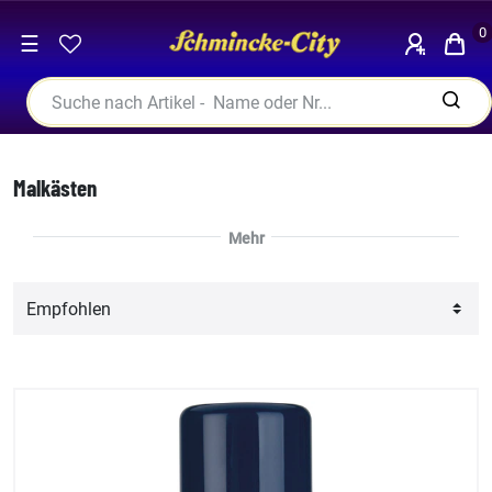
0
☰
Malkästen