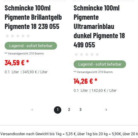
Schmincke 100ml
Schmincke 100ml
Pigmente Brillantgelb
Pigmente
Pigmente 18 239 055
Ultramarinblau
dunkel Pigmente 18
499 055
Lagernd - sofort lieferbar
** Versandgewicht:
210
Gramm.
34,59 € *
Lagernd - sofort lieferbar
0.1
Liter
| 345,90 € / Liter
** Versandgewicht:
210
Gramm.
14,26 € *
0.1
Liter
| 142,60 € / Liter
1
2
3
 Versandkosten nach Gewicht bis 1kg = 5,35 €, über 1kg bis 20 kg = 5,90€, über 20 