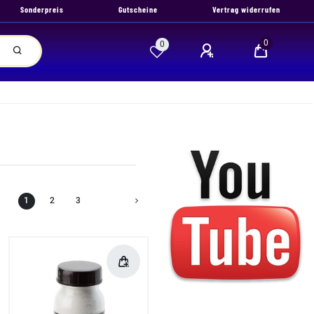
Sonderpreis
Gutscheine
Vertrag widerrufen
0
0
1
2
3