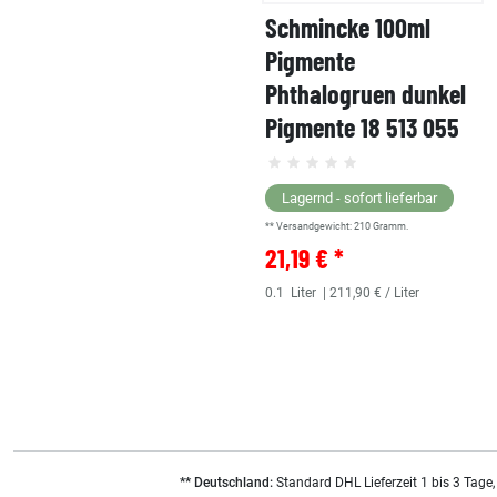
Schmincke 100ml
Pigmente
Phthalogruen dunkel
Pigmente 18 513 055
Lagernd - sofort lieferbar
** Versandgewicht:
210
Gramm.
21,19 € *
0.1
Liter
| 211,90 € / Liter
** Deutschland:
Standard DHL Lieferzeit 1 bis 3 Tage,