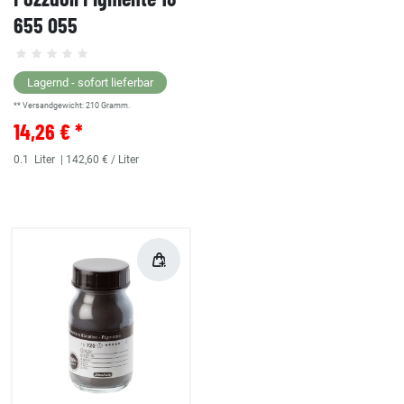
655 055
Lagernd - sofort lieferbar
** Versandgewicht:
210
Gramm.
14,26 € *
0.1
Liter
| 142,60 € / Liter