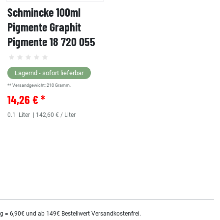
Schmincke 100ml
Pigmente Graphit
Pigmente 18 720 055
Lagernd - sofort lieferbar
** Versandgewicht:
210
Gramm.
14,26 € *
0.1
Liter
| 142,60 € / Liter
kg = 6,90€ und ab 149€ Bestellwert Versandkostenfrei.