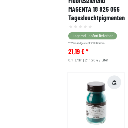
Fluoreszierend
MAGENTA 18 825 055
Tagesleuchtpigmenten
Lagernd - sofort lieferbar
** Versandgewicht:
210
Gramm.
21,19 € *
0.1
Liter
| 211,90 € / Liter