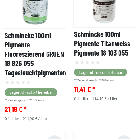
Schmincke 100ml
Schmincke 100ml
Pigmente Titanweiss
Pigmente
Pigmente 18 103 055
Fluoreszierend GRUEN
18 826 055
Tagesleuchtpigmenten
Lagernd - sofort lieferbar
** Versandgewicht:
210
Gramm.
11,41 € *
Lagernd - sofort lieferbar
0.1
Liter
| 114,10 € / Liter
** Versandgewicht:
210
Gramm.
21,19 € *
0.1
Liter
| 211,90 € / Liter