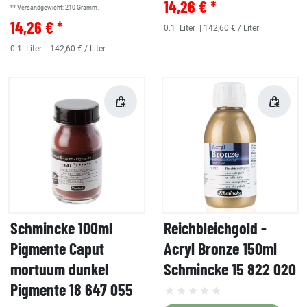
14,26 € *
** Versandgewicht:
210
Gramm.
14,26 € *
0.1
Liter
| 142,60 € / Liter
0.1
Liter
| 142,60 € / Liter
Schmincke 100ml
Reichbleichgold -
Pigmente Caput
Acryl Bronze 150ml
mortuum dunkel
Schmincke 15 822 020
Pigmente 18 647 055