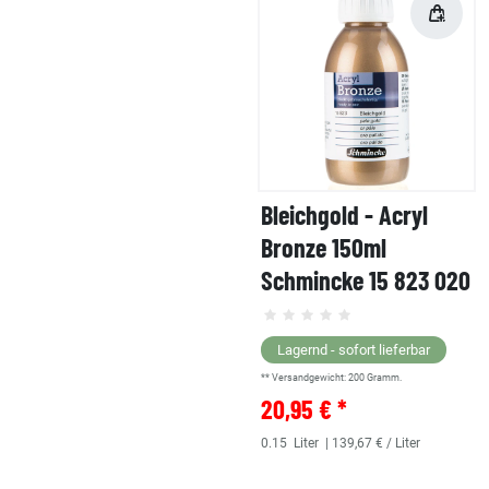
Bleichgold - Acryl
Bronze 150ml
Schmincke 15 823 020
Lagernd - sofort lieferbar
** Versandgewicht:
200
Gramm.
20,95 € *
0.15
Liter
| 139,67 € / Liter