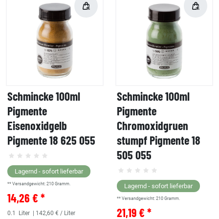
Schmincke 100ml
Schmincke 100ml
Pigmente
Pigmente
Eisenoxidgelb
Chromoxidgruen
Pigmente 18 625 055
stumpf Pigmente 18
505 055
Lagernd - sofort lieferbar
** Versandgewicht:
210
Gramm.
Lagernd - sofort lieferbar
14,26 € *
** Versandgewicht:
210
Gramm.
21,19 € *
0.1
Liter
| 142,60 € / Liter