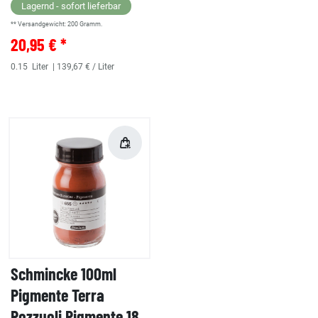
Lagernd - sofort lieferbar
** Versandgewicht:
200
Gramm.
20,95 € *
0.15
Liter
| 139,67 € / Liter
Schmincke 100ml
Pigmente Terra
Pozzuoli Pigmente 18