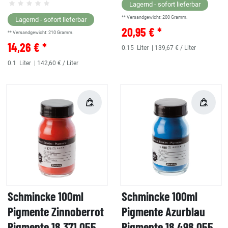
Lagernd - sofort lieferbar
** Versandgewicht:
200
Gramm.
Lagernd - sofort lieferbar
20,95 € *
** Versandgewicht:
210
Gramm.
14,26 € *
0.15
Liter
| 139,67 € / Liter
0.1
Liter
| 142,60 € / Liter
Schmincke 100ml
Schmincke 100ml
Pigmente Zinnoberrot
Pigmente Azurblau
Pigmente 18 371 055
Pigmente 18 498 055