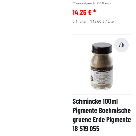
** Versandgewicht:
210
Gramm.
14,26 € *
0.1
Liter
| 142,60 € / Liter
Schmincke 100ml
Pigmente Boehmische
gruene Erde Pigmente
18 519 055