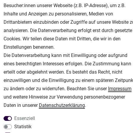
Besucher:innen unserer Webseite (z.B. IP-Adresse), um z.B.
Inhalte und Anzeigen zu personalisieren, Medien von
AGB
Widerrufsrecht
Datenschutz
Impressum
Drittanbietern einzubinden oder Zugriffe auf unsere Website z
analysieren. Die Datenverarbeitung erfolgt erst durch gesetzte
Unsere weiteren Shops:
Cookies. Wir teilen diese Daten mit Dritten, die wir in den
Airbrush-City
Einstellungen benennen.
Fachhandel für: Airbrushpistolen, Kompressoren, Airbrushfarben
Die Datenverarbeitung kann mit Einwilligung oder aufgrund
Modellbau-City
eines berechtigten Interesses erfolgen. Die Zustimmung kann
Modellbau Shop
erteilt oder abgelehnt werden. Es besteht das Recht, nicht
Plotter-City
einzuwilligen und die Einwilligung zu einem späteren Zeitpunk
Schneideplotter, Transferpressen, Siebdruck und Plotterfolien
zu ändern oder zu widerrufen. Beachten Sie unser
Impressum
Im Shop Kaufen
und weitere Hinweise zur Verwendung personenbezogener
Küchen Zubehör - Haus/Garten - Tierbedarf
Daten in unserer
Daten­schutz­erklärung
.
Essenziell
Statistik