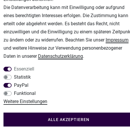
Fachhandel für: Airbrushpistolen, Kompressoren, Airbrushfarben
Die Datenverarbeitung kann mit Einwilligung oder aufgrund
Modellbau-City
eines berechtigten Interesses erfolgen. Die Zustimmung kann
Modellbau Shop
erteilt oder abgelehnt werden. Es besteht das Recht, nicht
Plotter-City
einzuwilligen und die Einwilligung zu einem späteren Zeitpunk
Schneideplotter, Transferpressen, Siebdruck und Plotterfolien
zu ändern oder zu widerrufen. Beachten Sie unser
Impressum
Im Shop Kaufen
und weitere Hinweise zur Verwendung personenbezogener
Küchen Zubehör - Haus/Garten - Tierbedarf
Daten in unserer
Daten­schutz­erklärung
.
Essenziell
Statistik
PayPal
Funktional
Weitere Einstellungen
ALLE AKZEPTIEREN