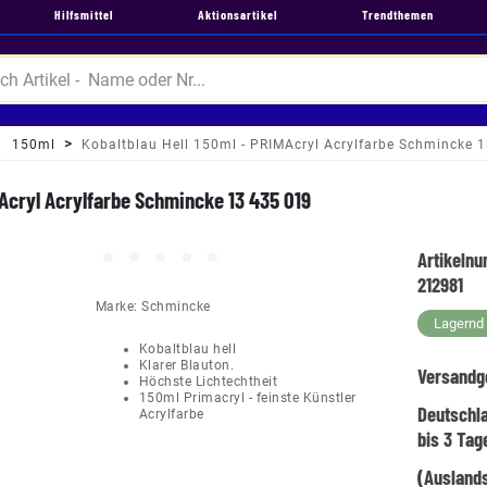
Hilfsmittel
Aktionsartikel
Trendthemen
150ml
Kobaltblau Hell 150ml - PRIMAcryl Acrylfarbe Schmincke 
MAcryl Acrylfarbe Schmincke 13 435 019
Artikeln
212981
Marke:
Schmincke
Lagernd -
Kobaltblau hell
Klarer Blauton.
Versandg
Höchste Lichtechtheit
150ml Primacryl - feinste Künstler
Deutschl
Acrylfarbe
bis 3 Tag
(Auslands