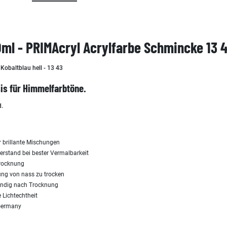
50ml - PRIMAcryl Acrylfarbe Schmincke 13 
Kobaltblau hell - 13 43
sis für Himmelfarbtöne.
d.
r brillante Mischungen
derstand bei bester Vermalbarkeit
Trocknung
ng von nass zu trocken
ändig nach Trocknung
 Lichtechtheit
 Germany