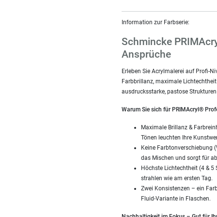
Information zur Farbserie:
Schmincke PRIMAcryl
Ansprüche
Erleben Sie Acrylmalerei auf Profi-N
Farbbrillanz, maximale Lichtechthe
ausdrucksstarke, pastose Strukturen
Warum Sie sich für PRIMAcryl® Profe
Maximale Brillanz & Farbrein
Tönen leuchten Ihre Kunstwerk
Keine Farbtonverschiebung (W
das Mischen und sorgt für a
Höchste Lichtechtheit (4 & 5
strahlen wie am ersten Tag.
Zwei Konsistenzen – ein Farbs
Fluid-Variante in Flaschen.
Nachhaltigkeit im Fokus – Gut für Ih