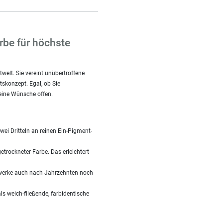
rbe für höchste
welt. Sie vereint unübertroffene
skonzept. Egal, ob Sie
keine Wünsche offen.
ei Dritteln an reinen Ein-Pigment-
trockneter Farbe. Das erleichtert
nstwerke auch nach Jahrzehnten noch
ls weich-fließende, farbidentische