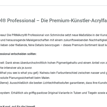
® Professional – Die Premium-Künstler-Acrylfa
iveau! Die PRIMAcryl® Professional von Schmincke setzt neue Maßstäbe in der Kunst
it und herausragende Maleigenschaften mit einem zukunftsweisenden Nachhaltigkeit
 lieben oder fließende, feine Details bevorzugen – dieses Premium-Sortiment lässt 
ssional entscheiden sollten:
heit: Dank eines überdurchschnittlich hohen Pigmentgehalts und einem Anteil von zw
e intensiver als je zuvor.
hat you see is what you get): Nahezu kein Farbunterschied zwischen nasser und ge
bsolute Planungssicherheit beim Malen.
 Sterne): Ausschließlich die besten Lichtechtheitsstufen garantieren, dass Ihre Ku
ystem: Erhältlich als griffig-pastose Original-Variante in Tuben und Tiegeln sowie a
re Kunst, gut für die Umwelt