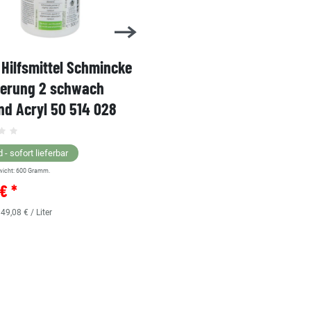
Hilfsmittel Schmincke
Acryl AKADEMIE Kasten
ierung 2 schwach
Karton-Set Schmincke 
d Acryl 50 514 028
60ml 76 011 097
Grundsortiment
 - sofort lieferbar
wicht:
600
Gramm.
Lagernd - sofort lieferbar
€ *
** Versandgewicht:
850
Gramm.
36,38 € *
 49,08 € / Liter
0.48
Liter
| 75,79 € / Liter