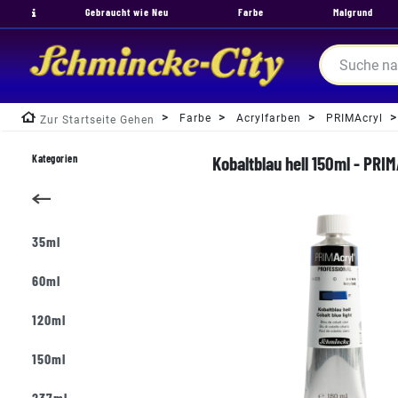
Gebraucht wie Neu
Farbe
Malgrund
Farbe
Acrylfarben
PRIMAcryl
Zur Startseite Gehen
Kategorien
Kobaltblau hell 150ml - PRI
35ml
60ml
120ml
150ml
237ml