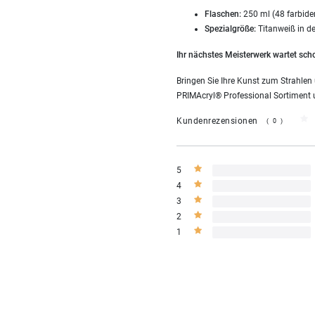
Flaschen:
250 ml (48 farbide
Spezialgröße:
Titanweiß in d
Ihr nächstes Meisterwerk wartet sch
Bringen Sie Ihre Kunst zum Strahlen
PRIMAcryl® Professional Sortiment u
Kundenrezensionen
(0)
5
4
3
2
1