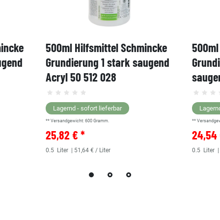
mincke
500ml Hilfsmittel Schmincke
500ml 
ugend
Grundierung 1 stark saugend
Grund
Acryl 50 512 028
saugen
Lagernd - sofort lieferbar
Lagernd
** Versandgewicht:
600
Gramm.
** Versandge
25,82 € *
24,54 
0.5
Liter
| 51,64 € / Liter
0.5
Liter
|