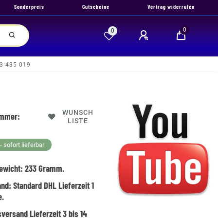
Sonderpreis
Gutscheine
Vertrag widerrufen
0
0
13 435 019
WUNSCH
ummer:
LISTE
 sofort lieferbar
ewicht:
233
Gramm.
and:
Standard DHL Lieferzeit 1
e.
versand Lieferzeit 3 bis 14