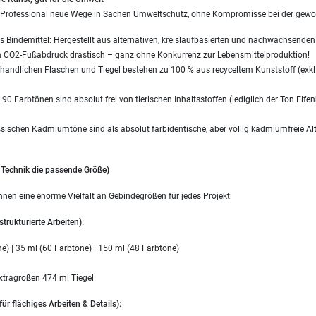
 Professional neue Wege in Sachen Umweltschutz, ohne Kompromisse bei der gewo
es Bindemittel: Hergestellt aus alternativen, kreislaufbasierten und nachwachsenden
n CO2-Fußabdruck drastisch – ganz ohne Konkurrenz zur Lebensmittelproduktion!
handlichen Flaschen und Tiegel bestehen zu 100 % aus recyceltem Kunststoff (exkl. 
0 Farbtönen sind absolut frei von tierischen Inhaltsstoffen (lediglich der Ton Elf
lassischen Kadmiumtöne sind als absolut farbidentische, aber völlig kadmiumfreie Al
e Technik die passende Größe)
hnen eine enorme Vielfalt an Gebindegrößen für jedes Projekt:
trukturierte Arbeiten):
e) | 35 ml (60 Farbtöne) | 150 ml (48 Farbtöne)
xtragroßen 474 ml Tiegel
ür flächiges Arbeiten & Details):