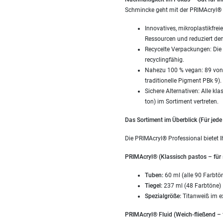
Schmincke geht mit der PRIMAcryl®
Innovatives, mikroplastikfrei
Ressourcen und reduziert de
Recycelte Verpackungen: Die 
recyclingfähig.
Nahezu 100 % vegan: 89 von 9
traditionelle Pigment PBk 9).
Sichere Alternativen: Alle k
ton) im Sortiment vertreten.
Das Sortiment im Überblick (Für jed
Die PRIMAcryl® Professional bietet I
PRIMAcryl® (Klassisch pastos – für s
Tuben:
60 ml (alle 90 Farbtön
Tiegel:
237 ml (48 Farbtöne)
Spezialgröße:
Titanweiß im e
PRIMAcryl® Fluid (Weich-fließend – f