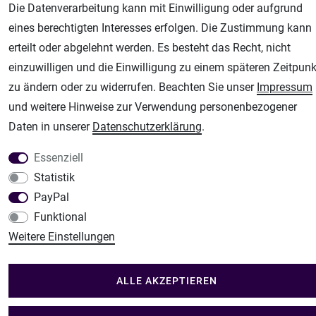
Plotter-City
Die Datenverarbeitung kann mit Einwilligung oder aufgrund
Schneideplotter, Transferpressen, Siebdruck und Plotterfolien
eines berechtigten Interesses erfolgen. Die Zustimmung kann
Im Shop Kaufen
erteilt oder abgelehnt werden. Es besteht das Recht, nicht
Küchen Zubehör - Haus/Garten - Tierbedarf
einzuwilligen und die Einwilligung zu einem späteren Zeitpunk
zu ändern oder zu widerrufen. Beachten Sie unser
Impressum
und weitere Hinweise zur Verwendung personenbezogener
Daten in unserer
Daten­schutz­erklärung
.
Essenziell
Statistik
PayPal
Funktional
Weitere Einstellungen
ALLE AKZEPTIEREN