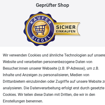
Geprüfter Shop
Wir verwenden Cookies und ähnliche Technologien auf unsere
AGB
Widerrufsrecht
Datenschutz
Impressum
Website und verarbeiten personenbezogene Daten von
Besucher:innen unserer Webseite (z.B. IP-Adresse), um z.B.
Unsere weiteren Shops:
Inhalte und Anzeigen zu personalisieren, Medien von
Airbrush-City
Drittanbietern einzubinden oder Zugriffe auf unsere Website z
Fachhandel für: Airbrushpistolen, Kompressoren, Airbrushfarben
analysieren. Die Datenverarbeitung erfolgt erst durch gesetzte
Modellbau-City
Cookies. Wir teilen diese Daten mit Dritten, die wir in den
Modellbau Shop
Einstellungen benennen.