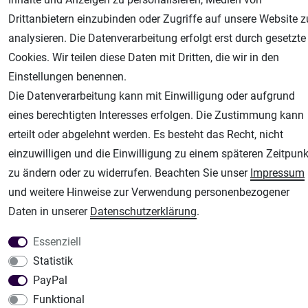
AGB
Widerrufsrecht
Datenschutz
Impressum
Drittanbietern einzubinden oder Zugriffe auf unsere Website z
analysieren. Die Datenverarbeitung erfolgt erst durch gesetzte
Unsere weiteren Shops:
Cookies. Wir teilen diese Daten mit Dritten, die wir in den
Airbrush-City
Einstellungen benennen.
Fachhandel für: Airbrushpistolen, Kompressoren, Airbrushfarben
Die Datenverarbeitung kann mit Einwilligung oder aufgrund
Modellbau-City
eines berechtigten Interesses erfolgen. Die Zustimmung kann
Modellbau Shop
erteilt oder abgelehnt werden. Es besteht das Recht, nicht
Plotter-City
einzuwilligen und die Einwilligung zu einem späteren Zeitpunk
Schneideplotter, Transferpressen, Siebdruck und Plotterfolien
zu ändern oder zu widerrufen. Beachten Sie unser
Impressum
Im Shop Kaufen
und weitere Hinweise zur Verwendung personenbezogener
Küchen Zubehör - Haus/Garten - Tierbedarf
Daten in unserer
Daten­schutz­erklärung
.
Essenziell
Statistik
PayPal
Funktional