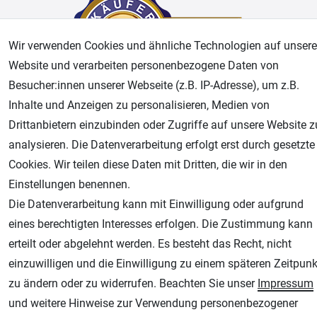
Wir verwenden Cookies und ähnliche Technologien auf unsere
Website und verarbeiten personenbezogene Daten von
Besucher:innen unserer Webseite (z.B. IP-Adresse), um z.B.
Inhalte und Anzeigen zu personalisieren, Medien von
Drittanbietern einzubinden oder Zugriffe auf unsere Website z
AGB
Widerrufsrecht
Datenschutz
Impressum
analysieren. Die Datenverarbeitung erfolgt erst durch gesetzte
Unsere weiteren Shops:
Cookies. Wir teilen diese Daten mit Dritten, die wir in den
Einstellungen benennen.
Airbrush-City
Die Datenverarbeitung kann mit Einwilligung oder aufgrund
Fachhandel für: Airbrushpistolen, Kompressoren, Airbrushfarben
eines berechtigten Interesses erfolgen. Die Zustimmung kann
Modellbau-City
erteilt oder abgelehnt werden. Es besteht das Recht, nicht
Modellbau Shop
einzuwilligen und die Einwilligung zu einem späteren Zeitpunk
Plotter-City
zu ändern oder zu widerrufen. Beachten Sie unser
Impressum
Schneideplotter, Transferpressen, Siebdruck und Plotterfolien
und weitere Hinweise zur Verwendung personenbezogener
Im Shop Kaufen