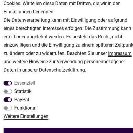
Cookies. Wir teilen diese Daten mit Dritten, die wir in den
AGB
Widerrufsrecht
Datenschutz
Impressum
Einstellungen benennen.
Unsere weiteren Shops:
Die Datenverarbeitung kann mit Einwilligung oder aufgrund
eines berechtigten Interesses erfolgen. Die Zustimmung kann
Airbrush-City
erteilt oder abgelehnt werden. Es besteht das Recht, nicht
Fachhandel für: Airbrushpistolen, Kompressoren, Airbrushfarben
einzuwilligen und die Einwilligung zu einem späteren Zeitpunk
Modellbau-City
zu ändern oder zu widerrufen. Beachten Sie unser
Impressum
Modellbau Shop
und weitere Hinweise zur Verwendung personenbezogener
Plotter-City
Daten in unserer
Daten­schutz­erklärung
.
Schneideplotter, Transferpressen, Siebdruck und Plotterfolien
Im Shop Kaufen
Essenziell
Küchen Zubehör - Haus/Garten - Tierbedarf
Statistik
PayPal
Funktional
Weitere Einstellungen