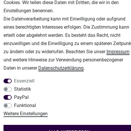
Cookies. Wir teilen diese Daten mit Dritten, die wir in den
Airbrush-City
Einstellungen benennen.
Fachhandel für: Airbrushpistolen, Kompressoren, Airbrushfarben
Die Datenverarbeitung kann mit Einwilligung oder aufgrund
Modellbau-City
eines berechtigten Interesses erfolgen. Die Zustimmung kann
Modellbau Shop
erteilt oder abgelehnt werden. Es besteht das Recht, nicht
einzuwilligen und die Einwilligung zu einem späteren Zeitpunk
Plotter-City
zu ändern oder zu widerrufen. Beachten Sie unser
Impressum
Schneideplotter, Transferpressen, Siebdruck und Plotterfolien
und weitere Hinweise zur Verwendung personenbezogener
Im Shop Kaufen
Daten in unserer
Daten­schutz­erklärung
.
Küchen Zubehör - Haus/Garten - Tierbedarf
Essenziell
Statistik
PayPal
Funktional
Weitere Einstellungen