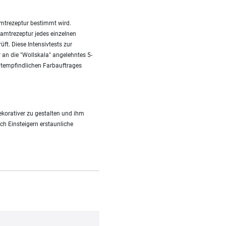
amtrezeptur bestimmt wird.
amtrezeptur jedes einzelnen
ft. Diese Intensivtests zur
r an die "Wollskala" angelehntes 5-
htempfindlichen Farbauftrages
korativer zu gestalten und ihm
uch Einsteigern erstaunliche