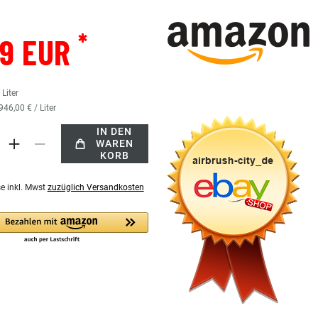
*
19 EUR
5
Liter
946,00 € / Liter
IN DEN
WAREN
KORB
se inkl. Mwst
zuzüglich Versandkosten