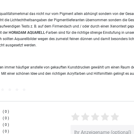
ves qualitätsmerkmal das nicht nur vom Pigment allein abhüngt sondern von der Ges
ht die Lichtechtheitsangaben der Pigmentlieferanten übernommen sondern die Ges
 aufwendigen Tests z. B. auf dem Firmendach und / oder durch einen Xenontest geprü
it der
HORADAM AQUARELL
-Farben sind für die richtige strenge Einstufung in unse
 sollten Aquarellbilder wegen des zumeist feinen dünnen und damit besonders lic
cht ausgesetzt werden.
rden immer häufiger anstelle von gekauften Kunstdrucken gewählt um einen Raum de
. Mit einer schönen Idee und den richtigen Acrylfarben und Hilfsmitteln gelingt es a
0
0
0
0