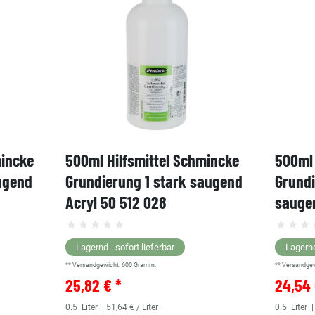
mincke
500ml Hilfsmittel Schmincke
500ml 
ugend
Grundierung 1 stark saugend
Grund
Acryl 50 512 028
saugen
Lagernd - sofort lieferbar
Lagernd
** Versandgewicht:
600
Gramm.
** Versandge
25,82 € *
24,54 
0.5
Liter
| 51,64 € / Liter
0.5
Liter
|