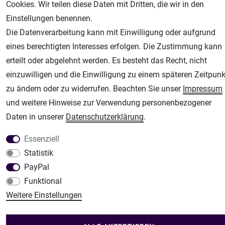
Cookies. Wir teilen diese Daten mit Dritten, die wir in den
Airbrush-City
Einstellungen benennen.
Fachhandel für: Airbrushpistolen, Kompressoren, Airbrushfarben
Die Datenverarbeitung kann mit Einwilligung oder aufgrund
Modellbau-City
eines berechtigten Interesses erfolgen. Die Zustimmung kann
Modellbau Shop
erteilt oder abgelehnt werden. Es besteht das Recht, nicht
einzuwilligen und die Einwilligung zu einem späteren Zeitpunk
Plotter-City
zu ändern oder zu widerrufen. Beachten Sie unser
Impressum
Schneideplotter, Transferpressen, Siebdruck und Plotterfolien
und weitere Hinweise zur Verwendung personenbezogener
Im Shop Kaufen
Daten in unserer
Daten­schutz­erklärung
.
Küchen Zubehör - Haus/Garten - Tierbedarf
Essenziell
Statistik
PayPal
Funktional
Weitere Einstellungen