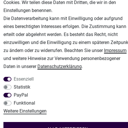
Cookies. Wir teilen diese Daten mit Dritten, die wir in den
Airbrush-City
Einstellungen benennen.
Fachhandel für: Airbrushpistolen, Kompressoren, Airbrushfarben
Die Datenverarbeitung kann mit Einwilligung oder aufgrund
Modellbau-City
eines berechtigten Interesses erfolgen. Die Zustimmung kann
Modellbau Shop
erteilt oder abgelehnt werden. Es besteht das Recht, nicht
einzuwilligen und die Einwilligung zu einem späteren Zeitpunk
Plotter-City
zu ändern oder zu widerrufen. Beachten Sie unser
Impressum
Schneideplotter, Transferpressen, Siebdruck und Plotterfolien
und weitere Hinweise zur Verwendung personenbezogener
Im Shop Kaufen
Daten in unserer
Daten­schutz­erklärung
.
Küchen Zubehör - Haus/Garten - Tierbedarf
Essenziell
Statistik
PayPal
Funktional
Weitere Einstellungen