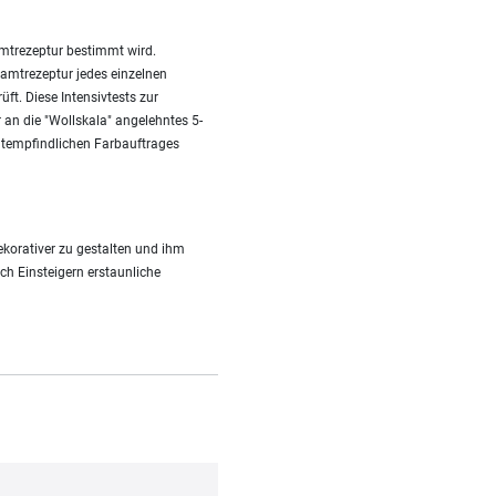
amtrezeptur bestimmt wird.
amtrezeptur jedes einzelnen
ft. Diese Intensivtests zur
r an die "Wollskala" angelehntes 5-
htempfindlichen Farbauftrages
korativer zu gestalten und ihm
uch Einsteigern erstaunliche