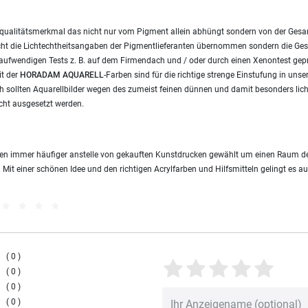
ves qualitätsmerkmal das nicht nur vom Pigment allein abhüngt sondern von der Ges
ht die Lichtechtheitsangaben der Pigmentlieferanten übernommen sondern die Ges
 aufwendigen Tests z. B. auf dem Firmendach und / oder durch einen Xenontest geprü
it der
HORADAM AQUARELL
-Farben sind für die richtige strenge Einstufung in unse
 sollten Aquarellbilder wegen des zumeist feinen dünnen und damit besonders lic
cht ausgesetzt werden.
rden immer häufiger anstelle von gekauften Kunstdrucken gewählt um einen Raum de
. Mit einer schönen Idee und den richtigen Acrylfarben und Hilfsmitteln gelingt es a
0
0
0
0