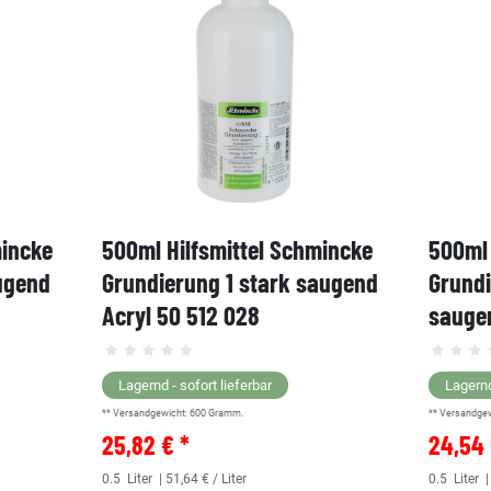
mincke
500ml Hilfsmittel Schmincke
500ml 
ugend
Grundierung 1 stark saugend
Grund
Acryl 50 512 028
saugen
Lagernd - sofort lieferbar
Lagernd
** Versandgewicht:
600
Gramm.
** Versandge
25,82 € *
24,54 
0.5
Liter
| 51,64 € / Liter
0.5
Liter
|