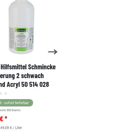
Hilfsmittel Schmincke
Acryl AKADEMIE Kasten
ierung 2 schwach
Karton-Set Schmincke 
d Acryl 50 514 028
60ml 76 011 097
Grundsortiment
 - sofort lieferbar
wicht:
600
Gramm.
Lagernd - sofort lieferbar
€ *
** Versandgewicht:
850
Gramm.
36,38 € *
 49,08 € / Liter