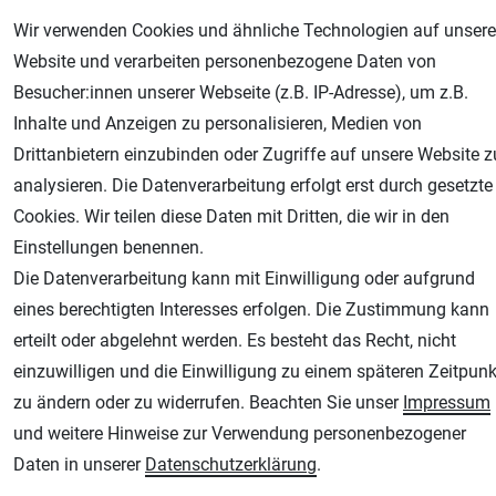
Wir verwenden Cookies und ähnliche Technologien auf unsere
Website und verarbeiten personenbezogene Daten von
Besucher:innen unserer Webseite (z.B. IP-Adresse), um z.B.
Inhalte und Anzeigen zu personalisieren, Medien von
Drittanbietern einzubinden oder Zugriffe auf unsere Website z
analysieren. Die Datenverarbeitung erfolgt erst durch gesetzte
AGB
Widerrufsrecht
Datenschutz
Impressum
Cookies. Wir teilen diese Daten mit Dritten, die wir in den
Einstellungen benennen.
Unsere weiteren Shops:
Die Datenverarbeitung kann mit Einwilligung oder aufgrund
Airbrush-City
eines berechtigten Interesses erfolgen. Die Zustimmung kann
Fachhandel für: Airbrushpistolen, Kompressoren, Airbrushfarben
erteilt oder abgelehnt werden. Es besteht das Recht, nicht
einzuwilligen und die Einwilligung zu einem späteren Zeitpunk
Modellbau-City
zu ändern oder zu widerrufen. Beachten Sie unser
Impressum
Modellbau Shop
und weitere Hinweise zur Verwendung personenbezogener
Plotter-City
Daten in unserer
Daten­schutz­erklärung
.
Schneideplotter, Transferpressen, Siebdruck und Plotterfolien