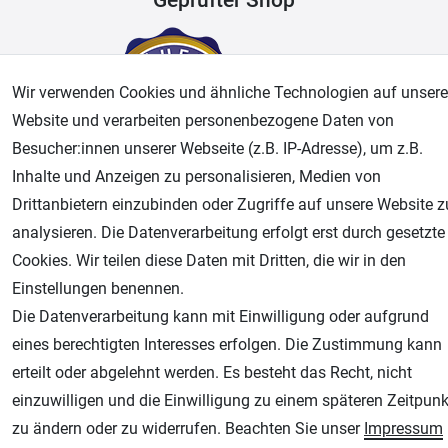
Wir verwenden Cookies und ähnliche Technologien auf unsere
Website und verarbeiten personenbezogene Daten von
Besucher:innen unserer Webseite (z.B. IP-Adresse), um z.B.
Inhalte und Anzeigen zu personalisieren, Medien von
Drittanbietern einzubinden oder Zugriffe auf unsere Website z
AGB
Widerrufsrecht
Datenschutz
Impressum
analysieren. Die Datenverarbeitung erfolgt erst durch gesetzte
Cookies. Wir teilen diese Daten mit Dritten, die wir in den
Unsere weiteren Shops:
Einstellungen benennen.
Die Datenverarbeitung kann mit Einwilligung oder aufgrund
Airbrush-City
eines berechtigten Interesses erfolgen. Die Zustimmung kann
Fachhandel für: Airbrushpistolen, Kompressoren, Airbrushfarben
erteilt oder abgelehnt werden. Es besteht das Recht, nicht
Modellbau-City
einzuwilligen und die Einwilligung zu einem späteren Zeitpunk
Modellbau Shop
zu ändern oder zu widerrufen. Beachten Sie unser
Impressum
Plotter-City