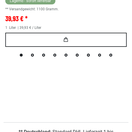
Lagernd - sofort lieferbar
** Versandgewicht:
1100
Gramm.
39,93 € *
1
Liter
| 39,93 € / Liter
** Deutschland:
Standard DHL Lieferzeit 1 bis