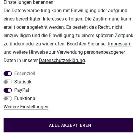
Einstellungen benennen.
Fachhandel für: Airbrushpistolen, Kompressoren, Airbrushfarben
Die Datenverarbeitung kann mit Einwilligung oder aufgrund
Modellbau-City
eines berechtigten Interesses erfolgen. Die Zustimmung kann
Modellbau Shop
erteilt oder abgelehnt werden. Es besteht das Recht, nicht
Plotter-City
einzuwilligen und die Einwilligung zu einem späteren Zeitpunk
Schneideplotter, Transferpressen, Siebdruck und Plotterfolien
zu ändern oder zu widerrufen. Beachten Sie unser
Impressum
Im Shop Kaufen
und weitere Hinweise zur Verwendung personenbezogener
Küchen Zubehör - Haus/Garten - Tierbedarf
Daten in unserer
Daten­schutz­erklärung
.
Essenziell
Statistik
PayPal
Funktional
Weitere Einstellungen
ALLE AKZEPTIEREN