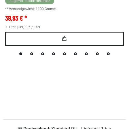
Lagernd - sofort lieferbar
** Versandgewicht:
1100
Gramm.
39,93 € *
1
Liter
| 39,93 € / Liter
** Deutschland:
Standard DHL Lieferzeit 1 bis