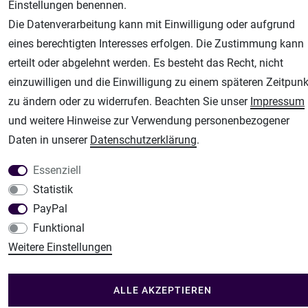
Einstellungen benennen.
Fachhandel für: Airbrushpistolen, Kompressoren, Airbrushfarben
Die Datenverarbeitung kann mit Einwilligung oder aufgrund
Modellbau-City
eines berechtigten Interesses erfolgen. Die Zustimmung kann
Modellbau Shop
erteilt oder abgelehnt werden. Es besteht das Recht, nicht
Plotter-City
einzuwilligen und die Einwilligung zu einem späteren Zeitpunk
Schneideplotter, Transferpressen, Siebdruck und Plotterfolien
zu ändern oder zu widerrufen. Beachten Sie unser
Impressum
Im Shop Kaufen
und weitere Hinweise zur Verwendung personenbezogener
Küchen Zubehör - Haus/Garten - Tierbedarf
Daten in unserer
Daten­schutz­erklärung
.
Essenziell
Statistik
PayPal
Funktional
Weitere Einstellungen
ALLE AKZEPTIEREN