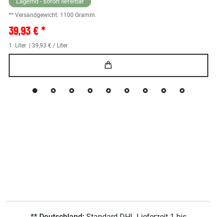
Lagernd - sofort lieferbar
** Versandgewicht:
1100
Gramm.
39,93 € *
1
Liter
| 39,93 € / Liter
** Deutschland:
Standard DHL Lieferzeit 1 bis