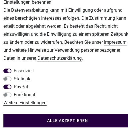
Einstellungen benennen.
Fachhandel für: Airbrushpistolen, Kompressoren, Airbrushfarben
Die Datenverarbeitung kann mit Einwilligung oder aufgrund
Modellbau-City
eines berechtigten Interesses erfolgen. Die Zustimmung kann
Modellbau Shop
erteilt oder abgelehnt werden. Es besteht das Recht, nicht
Plotter-City
einzuwilligen und die Einwilligung zu einem späteren Zeitpunk
Schneideplotter, Transferpressen, Siebdruck und Plotterfolien
zu ändern oder zu widerrufen. Beachten Sie unser
Impressum
Im Shop Kaufen
und weitere Hinweise zur Verwendung personenbezogener
Küchen Zubehör - Haus/Garten - Tierbedarf
Daten in unserer
Daten­schutz­erklärung
.
Essenziell
Statistik
PayPal
Funktional
Weitere Einstellungen
ALLE AKZEPTIEREN