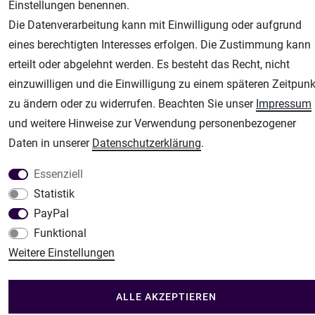
Einstellungen benennen.
Fachhandel für: Airbrushpistolen, Kompressoren, Airbrushfarben
Die Datenverarbeitung kann mit Einwilligung oder aufgrund
Modellbau-City
eines berechtigten Interesses erfolgen. Die Zustimmung kann
Modellbau Shop
erteilt oder abgelehnt werden. Es besteht das Recht, nicht
Plotter-City
einzuwilligen und die Einwilligung zu einem späteren Zeitpunk
Schneideplotter, Transferpressen, Siebdruck und Plotterfolien
zu ändern oder zu widerrufen. Beachten Sie unser
Impressum
Im Shop Kaufen
und weitere Hinweise zur Verwendung personenbezogener
Küchen Zubehör - Haus/Garten - Tierbedarf
Daten in unserer
Daten­schutz­erklärung
.
Essenziell
Statistik
PayPal
Funktional
Weitere Einstellungen
ALLE AKZEPTIEREN