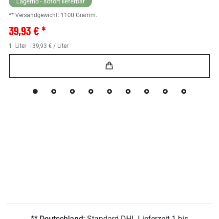
Lagernd - sofort lieferbar
** Versandgewicht:
1100
Gramm.
39,93 € *
1
Liter
| 39,93 € / Liter
** Deutschland:
Standard DHL Lieferzeit 1 bis