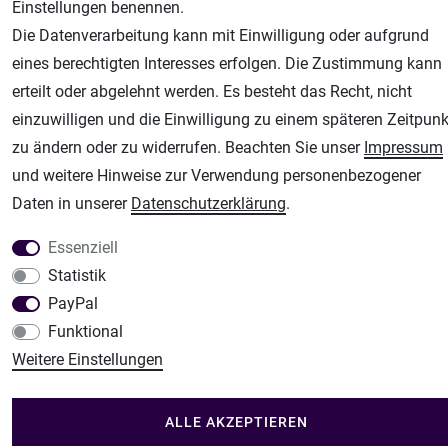
Einstellungen benennen.
Fachhandel für: Airbrushpistolen, Kompressoren, Airbrushfarben
Die Datenverarbeitung kann mit Einwilligung oder aufgrund
Modellbau-City
eines berechtigten Interesses erfolgen. Die Zustimmung kann
Modellbau Shop
erteilt oder abgelehnt werden. Es besteht das Recht, nicht
Plotter-City
einzuwilligen und die Einwilligung zu einem späteren Zeitpunk
Schneideplotter, Transferpressen, Siebdruck und Plotterfolien
zu ändern oder zu widerrufen. Beachten Sie unser
Impressum
Im Shop Kaufen
und weitere Hinweise zur Verwendung personenbezogener
Küchen Zubehör - Haus/Garten - Tierbedarf
Daten in unserer
Daten­schutz­erklärung
.
Essenziell
Statistik
PayPal
Funktional
Weitere Einstellungen
ALLE AKZEPTIEREN