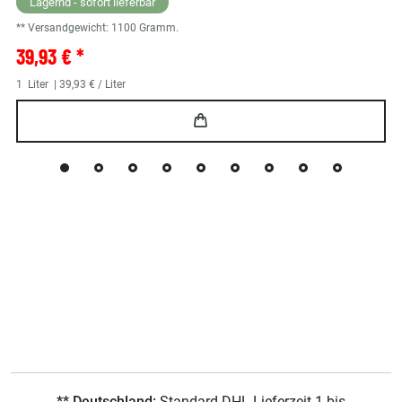
Lagernd - sofort lieferbar
** Versandgewicht:
1100
Gramm.
39,93 € *
1
Liter
| 39,93 € / Liter
** Deutschland:
Standard DHL Lieferzeit 1 bis