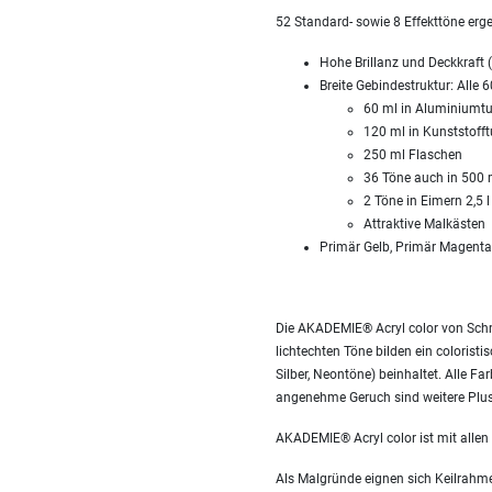
52 Standard- sowie 8 Effekttöne er
Hohe Brillanz und Deckkraft (
Breite Gebindestruktur: Alle 6
60 ml in Aluminiumt
120 ml in Kunststoff
250 ml Flaschen
36 Töne auch in 500 m
2 Töne in Eimern 2,5 l
Attraktive Malkästen
Primär Gelb, Primär Magent
Die AKADEMIE® Acryl color von Schmi
lichtechten Töne bilden ein colorist
Silber, Neontöne) beinhaltet. Alle F
angenehme Geruch sind weitere Plus
AKADEMIE® Acryl color ist mit allen
Als Malgründe eignen sich Keilrahmen