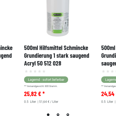
mincke
500ml Hilfsmittel Schmincke
500ml 
ugend
Grundierung 1 stark saugend
Grund
Acryl 50 512 028
saugen
Lagernd - sofort lieferbar
Lagernd
** Versandgewicht:
600
Gramm.
** Versandge
25,82 € *
24,54 
0.5
Liter
| 51,64 € / Liter
0.5
Liter
|