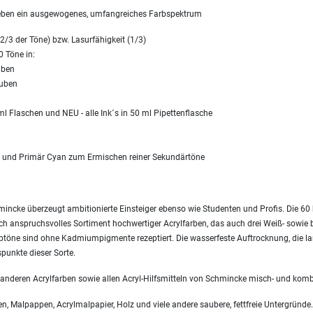
geben ein ausgewogenes, umfangreiches Farbspektrum
2/3 der Töne) bzw. Lasurfähigkeit (1/3)
0 Töne in:
uben
tuben
l Flaschen und NEU - alle Ink´s in 50 ml Pipettenflasche
a und Primär Cyan zum Ermischen reiner Sekundärtöne
ncke überzeugt ambitionierte Einsteiger ebenso wie Studenten und Profis. Die 60 b
isch anspruchsvolles Sortiment hochwertiger Acrylfarben, das auch drei Weiß- sowie 
arbtöne sind ohne Kadmiumpigmente rezeptiert. Die wasserfeste Auftrocknung, die la
punkte dieser Sorte.
 anderen Acrylfarben sowie allen Acryl-Hilfsmitteln von Schmincke misch- und komb
, Malpappen, Acrylmalpapier, Holz und viele andere saubere, fettfreie Untergründe.