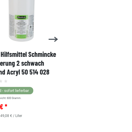
Hilfsmittel Schmincke
Acryl AKADEMIE Kasten
ierung 2 schwach
Karton-Set Schmincke 
d Acryl 50 514 028
60ml 76 011 097
Grundsortiment
 - sofort lieferbar
wicht:
600
Gramm.
Lagernd - sofort lieferbar
€ *
** Versandgewicht:
850
Gramm.
36,38 € *
 49,08 € / Liter
0.48
Liter
| 75,79 € / Liter