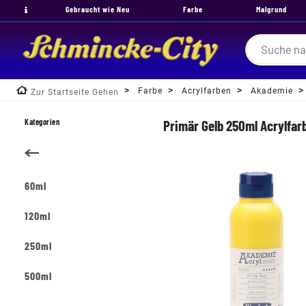
Gebraucht wie Neu
Farbe
Malgrund
Farbe
Acrylfarben
Akademie
Zur Startseite Gehen
Kategorien
Primär Gelb 250ml Acrylfar
60ml
120ml
250ml
500ml