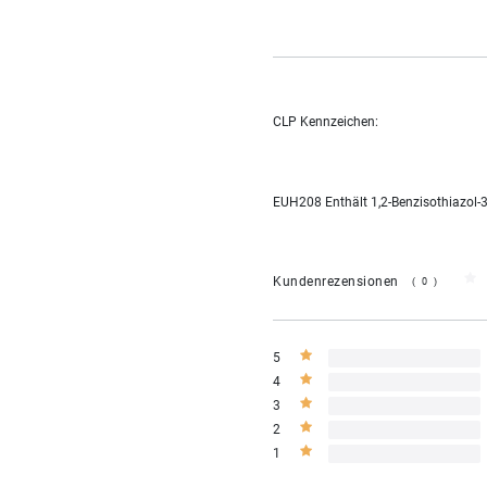
CLP Kennzeichen:
EUH208 Enthält 1,2-Benzisothiazol-3
Kundenrezensionen
(0)
5
4
3
2
1