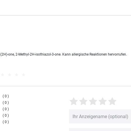
(2H)-one, 2-Methyl-2H-isothiazol-3-one. Kann allergische Reaktionen hervorrufen.
0
0
0
0
0