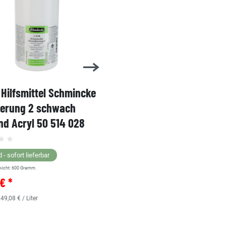
Hilfsmittel Schmincke
Acryl AKADEMIE Kasten
ierung 2 schwach
Karton-Set Schmincke 
d Acryl 50 514 028
60ml 76 011 097
Grundsortiment
 - sofort lieferbar
wicht:
600
Gramm.
Lagernd - sofort lieferbar
€ *
** Versandgewicht:
850
Gramm.
36,38 € *
 49,08 € / Liter
0.48
Liter
| 75,79 € / Liter