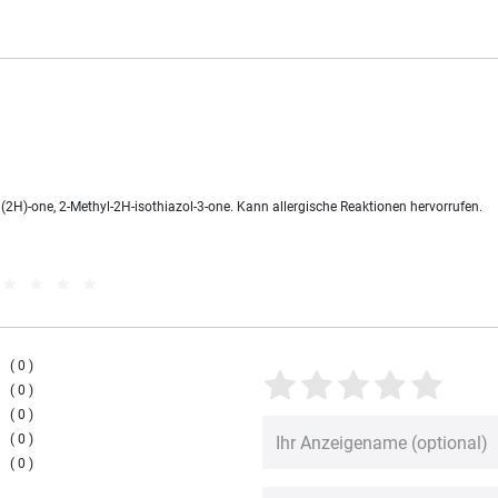
(2H)-one, 2-Methyl-2H-isothiazol-3-one. Kann allergische Reaktionen hervorrufen.
0
0
0
0
0