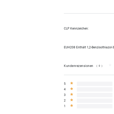
CLP Kennzeichen:
EUH208 Enthält 1,2-Benzisothiazol-3
Kundenrezensionen
(0)
5
4
3
2
1