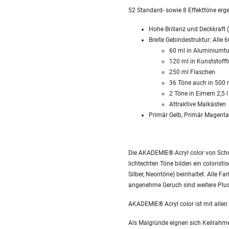
52 Standard- sowie 8 Effekttöne er
Hohe Brillanz und Deckkraft (
Breite Gebindestruktur: Alle 6
60 ml in Aluminiumt
120 ml in Kunststoff
250 ml Flaschen
36 Töne auch in 500 m
2 Töne in Eimern 2,5 l
Attraktive Malkästen
Primär Gelb, Primär Magent
Die AKADEMIE® Acryl color von Schmi
lichtechten Töne bilden ein colorist
Silber, Neontöne) beinhaltet. Alle F
angenehme Geruch sind weitere Plus
AKADEMIE® Acryl color ist mit allen
Als Malgründe eignen sich Keilrahmen