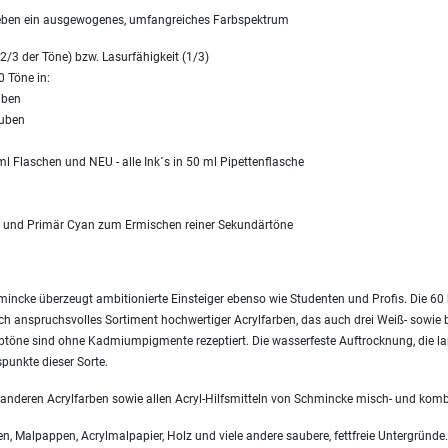
geben ein ausgewogenes, umfangreiches Farbspektrum
2/3 der Töne) bzw. Lasurfähigkeit (1/3)
0 Töne in:
uben
tuben
l Flaschen und NEU - alle Ink´s in 50 ml Pipettenflasche
a und Primär Cyan zum Ermischen reiner Sekundärtöne
ncke überzeugt ambitionierte Einsteiger ebenso wie Studenten und Profis. Die 60 b
isch anspruchsvolles Sortiment hochwertiger Acrylfarben, das auch drei Weiß- sowie 
arbtöne sind ohne Kadmiumpigmente rezeptiert. Die wasserfeste Auftrocknung, die la
punkte dieser Sorte.
 anderen Acrylfarben sowie allen Acryl-Hilfsmitteln von Schmincke misch- und komb
, Malpappen, Acrylmalpapier, Holz und viele andere saubere, fettfreie Untergründe.