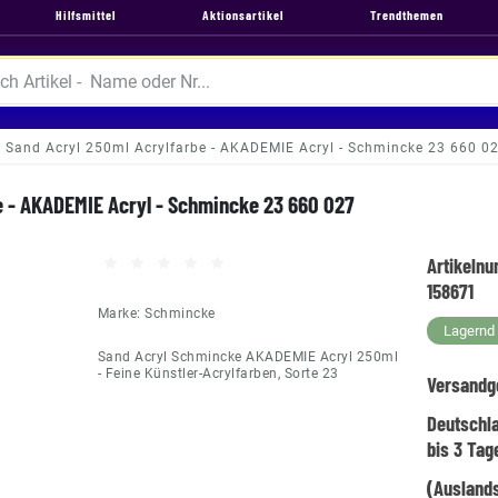
Hilfsmittel
Aktionsartikel
Trendthemen
Sand Acryl 250ml Acrylfarbe - AKADEMIE Acryl - Schmincke 23 660 0
e - AKADEMIE Acryl - Schmincke 23 660 027
Artikeln
158671
Marke:
Schmincke
Lagernd -
Sand Acryl Schmincke AKADEMIE Acryl 250ml
- Feine Künstler-Acrylfarben, Sorte 23
Versandg
Deutschl
bis 3 Tag
(Auslands