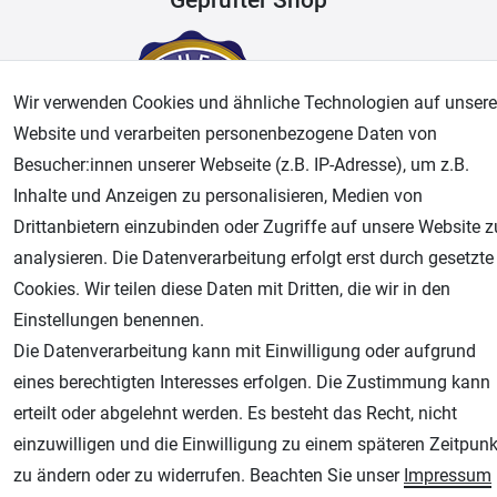
Wir verwenden Cookies und ähnliche Technologien auf unsere
Website und verarbeiten personenbezogene Daten von
Besucher:innen unserer Webseite (z.B. IP-Adresse), um z.B.
Inhalte und Anzeigen zu personalisieren, Medien von
Drittanbietern einzubinden oder Zugriffe auf unsere Website z
AGB
Widerrufsrecht
Datenschutz
Impressum
analysieren. Die Datenverarbeitung erfolgt erst durch gesetzte
Cookies. Wir teilen diese Daten mit Dritten, die wir in den
Unsere weiteren Shops:
Einstellungen benennen.
Die Datenverarbeitung kann mit Einwilligung oder aufgrund
Airbrush-City
eines berechtigten Interesses erfolgen. Die Zustimmung kann
Fachhandel für: Airbrushpistolen, Kompressoren, Airbrushfarben
erteilt oder abgelehnt werden. Es besteht das Recht, nicht
Modellbau-City
einzuwilligen und die Einwilligung zu einem späteren Zeitpunk
Modellbau Shop
zu ändern oder zu widerrufen. Beachten Sie unser
Impressum
Plotter-City